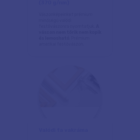
(370 g/nm)
Vászonképeinket prémium
minőségű valódi
festővászonra nyomtatjuk.
A
vászon nem törik nem kopik
és lemosható
. Prémium
amerikai festővászon.
Valódi fa vakráma