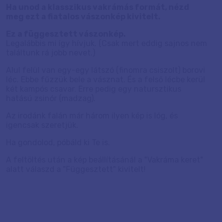
Ha unod a klasszikus vakrámás formát, nézd
meg ezt a fiatalos vászonkép kivitelt.
Ez a függesztett vászonkép.
Legalábbis mi így hívjuk. (Csak mert eddig sajnos nem
találtunk rá jobb nevet.)
Alul felül van egy-egy látszó (finomra csiszolt) borovi
léc. Ebbe fűzzük bele a vásznat. És a felső lécbe kerül
két kampós csavar. Erre pedig egy natursztikus
hatású zsinór (madzag).
Az irodánk falán már három ilyen kép is lóg, és
igencsak szeretjük.
Ha gondolod, póbáld ki Te is.
A feltöltés után a kép beállításánál a "Vakráma keret"
alatt válaszd a "Függesztett" kivitelt!