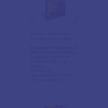
2 cm-es vakrámára
feszített vászonkép
Ez a leggyakoribb kivitel. A
kép 2 cm-re áll el a faltól.
Kis képeknél általában ezt
javasoljuk 60x40 cm-es
méretig.
Vakrámázott
vászonképeinkhez akasztót
adunk a csomagban.