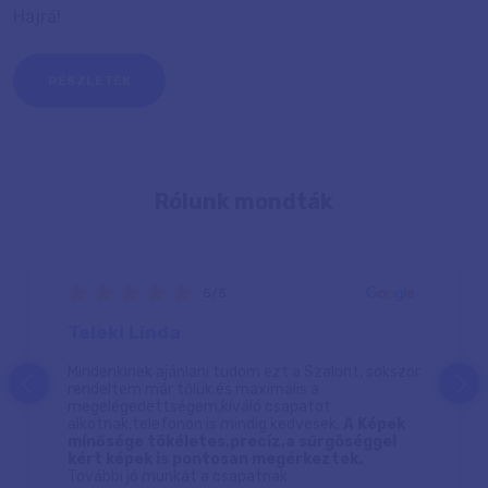
Hajrá!
RÉSZLETEK
Rólunk mondták
5/5
Teleki Linda
Mindenkinek ajánlani tudom ezt a Szalont, sokszor
prev
next
rendeltem már tőlük,és maximális a
megelégedettségem,kíváló csapatot
alkotnak,telefonon is mindig kedvesek.
A Képek
mínősége tökéletes,precíz,a sűrgöséggel
kért képek is pontosan megérkeztek.
További jó munkát a csapatnak