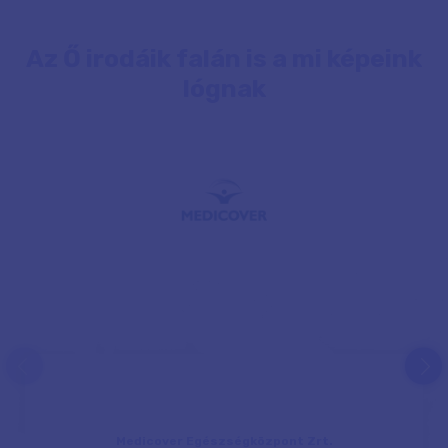
Az Ő irodáik falán is a mi képeink
lógnak
prev
next
Medicover Egészségközpont Zrt.