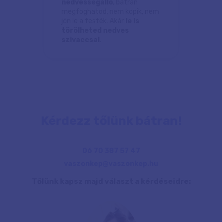
nedvességálló
, bátran
megfoghatod, nem kopik, nem
jön le a festék. Akár
le is
törölheted nedves
szivaccsal
.
Kérdezz tőlünk bátran!
06 70 387 57 47
vaszonkep@vaszonkep.hu
Tőlünk kapsz majd választ a kérdéseidre: