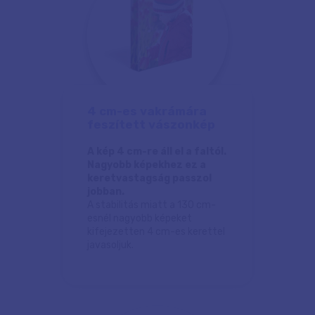
4 cm-es vakrámára
feszített vászonkép
A kép 4 cm-re áll el a faltól.
Nagyobb képekhez ez a
keretvastagság passzol
jobban.
A stabilitás miatt a 130 cm-
esnél nagyobb képeket
kifejezetten 4 cm-es kerettel
javasoljuk.