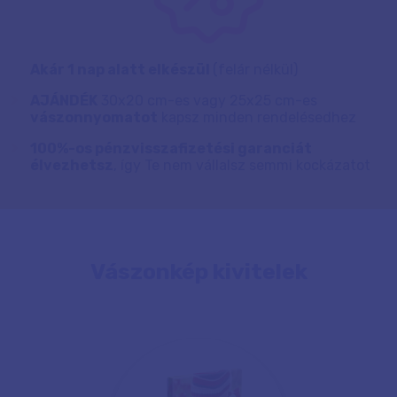
Akár 1 nap alatt elkészül
(felár nélkül)
AJÁNDÉK
30x20 cm-es vagy 25x25 cm-es
vászonnyomatot
kapsz minden rendelésedhez
100%-os pénzvisszafizetési garanciát
élvezhetsz
, így Te nem vállalsz semmi kockázatot
Vászonkép kivitelek