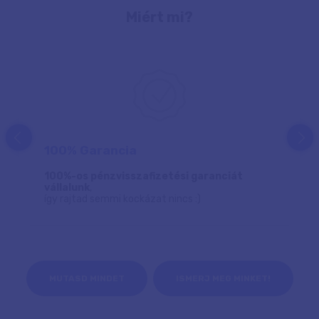
Miért mi?
prev
next
100% Garancia
100%-os pénzvisszafizetési garanciát
vállalunk
,
így rajtad semmi kockázat nincs :)
MUTASD MINDET
ISMERJ MEG MINKET!