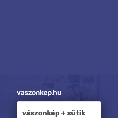
Montázs vászonkép
vászonkép + sütik