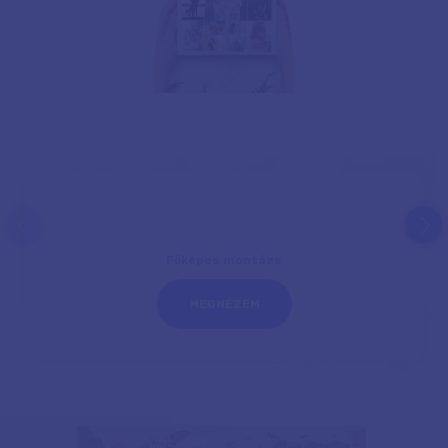
prev
next
Főképes montázs
MEGNÉZEM