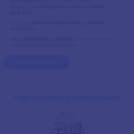
Nézőképet kapsz tőlünk ellenőrzésre,
és csak a
jóváhagyásod után kezdjük a
gyártást.
100%-os
pénzvisszafizetési garanciát
élvezhetsz.
Vászonképeink vízállóak
, letörölheted vizes
ronggyal, nem lesz semmi baj.
TÖLTSD FEL A FOTÓDAT!
Legnépszerűbb montázsaink