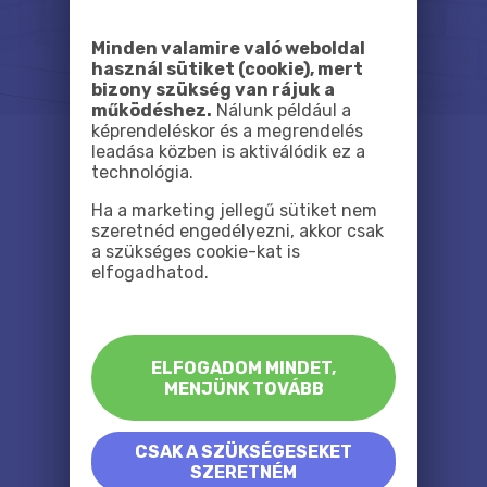
Minden valamire való weboldal
használ sütiket (cookie), mert
bizony szükség van rájuk a
működéshez.
Nálunk például a
képrendeléskor és a megrendelés
leadása közben is aktiválódik ez a
technológia.
Ha a marketing jellegű sütiket nem
szeretnéd engedélyezni, akkor csak
a szükséges cookie-kat is
elfogadhatod.
ELFOGADOM MINDET,
MENJÜNK TOVÁBB
CSAK A SZÜKSÉGESEKET
SZERETNÉM