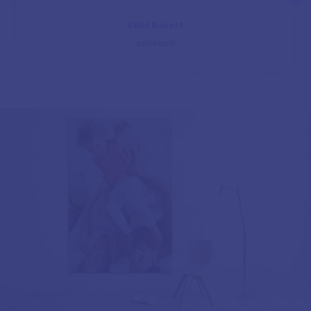
Köllő Babett
színésznő