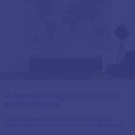
Új termék: világtérkép színes
gombostűkkel
Tervezd meg útjaidat, és őrizd meg az
emlékeidet ezzel a térképes vászonképpel!
Ezzel a térképpel végre
nem csupán képzeletben