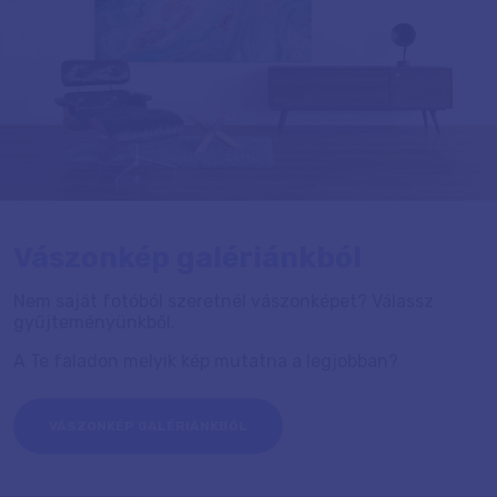
Vászonkép galériánkból
Nem saját fotóból szeretnél vászonképet? Válassz
gyűjteményünkből.
A Te faladon melyik kép mutatna a legjobban?
VÁSZONKÉP GALÉRIÁNKBÓL