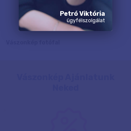
Petró Viktória
ügyfélszolgálat
Vászonkép fotófal
Vászonkép Ajánlatunk
Neked