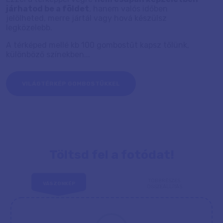
járhatod be a földet
, hanem valós időben
jelölheted, merre jártál vagy hová készülsz
legközelebb.
A térképed mellé kb 100 gombostűt kapsz tőlünk,
különböző színekben...
VILÁGTÉRKÉP GOMBOSTŰKKEL
Töltsd fel a fotódat!
TÖBBRÉSZES
VÁSZONKÉP
ÖSSZEÁLLÍTÁS