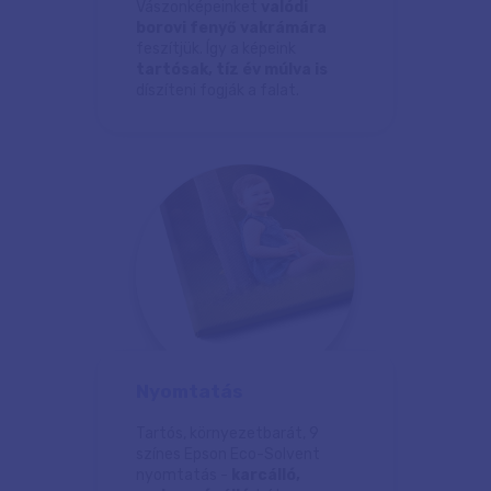
Vászonképeinket
valódi
borovi fenyő vakrámára
feszítjük. Így a képeink
tartósak, tíz év múlva is
díszíteni fogják a falat.
Nyomtatás
Tartós, környezetbarát, 9
színes Epson Eco-Solvent
nyomtatás -
karcálló,