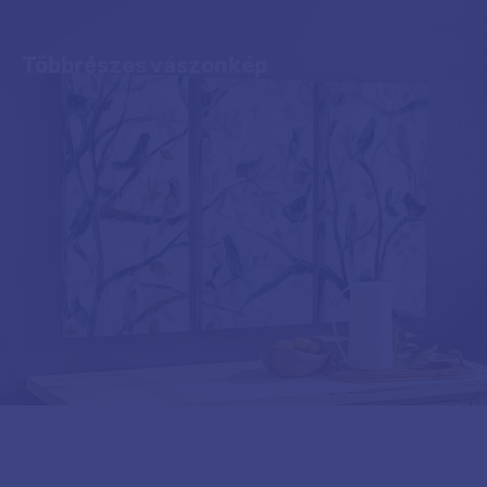
Többrészes vászonkép