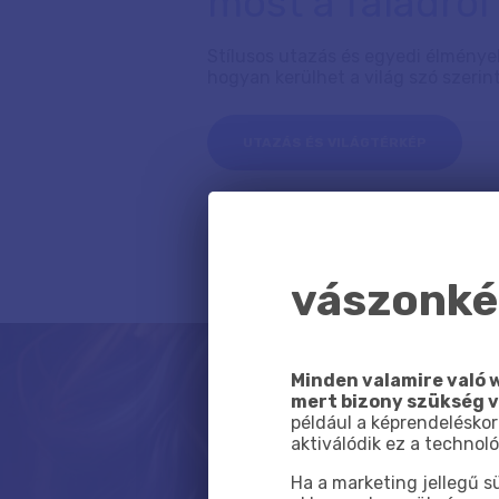
most a faladról 
Stílusos utazás és egyedi élmények
hogyan kerülhet a világ szó szerint
UTAZÁS ÉS VILÁGTÉRKÉP
vászonkép
Minden valamire való w
mert bizony szükség 
például a képrendeléskor
aktiválódik ez a technoló
Ha a marketing jellegű 