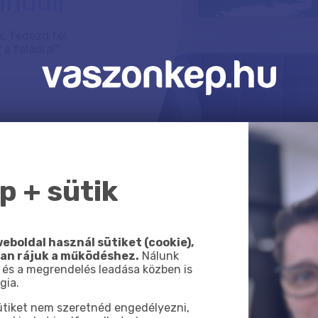
indul!
: fedezd fel,
 a faladra!”
 + sütik
eboldal használ sütiket (cookie),
AI Art - 
van rájuk a működéshez.
Nálunk
 és a megrendelés leadása közben is
kezdhetsz
gia.
a mester
sütiket nem szeretnéd engedélyezni,