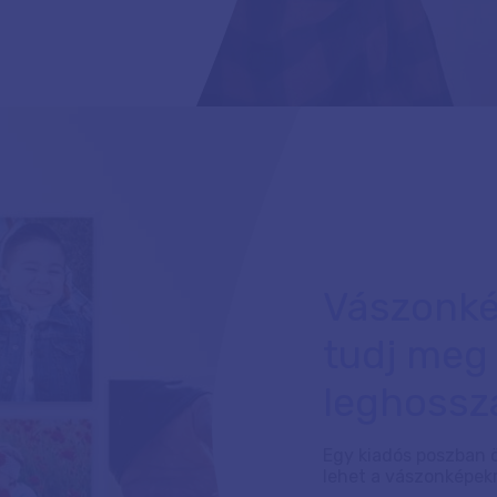
Vászonké
tudj meg
leghossz
Egy kiadós poszban 
lehet a vászonképekr