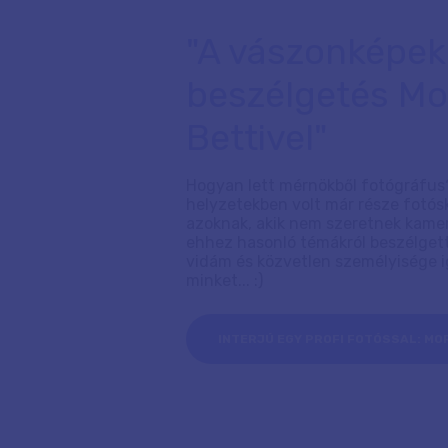
"A vászonképek
beszélgetés Mo
Bettivel"
Hogyan lett mérnökből fotógráfus
helyzetekben volt már része fotósk
azoknak, akik nem szeretnek kamera 
ehhez hasonló témákról beszélgett
vidám és közvetlen személyisége
minket... :)
INTERJÚ EGY PROFI FOTÓSSAL: M