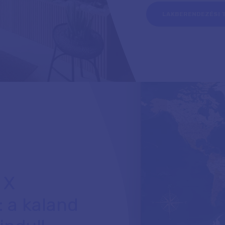
LAKBERENDEZÉSI 
 X
 a kaland