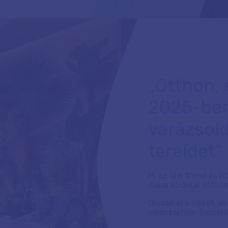
„Otthon,
2025-ben
varázsol
tereidet”
Mi az idei trend és 
dekorációkkal ottho
Olvasd el a cikket, é
válaszokhoz. (reméljü