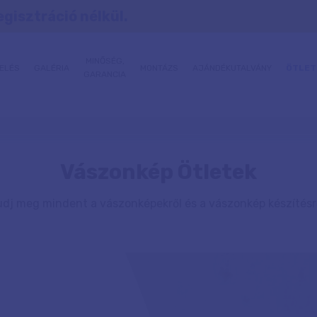
egisztráció nélkül.
MINŐSÉG,
ELÉS
GALÉRIA
MONTÁZS
AJÁNDÉKUTALVÁNY
ÖTLET
GARANCIA
Vászonkép Ötletek
udj meg mindent a vászonképekről és a vászonkép készítésrő