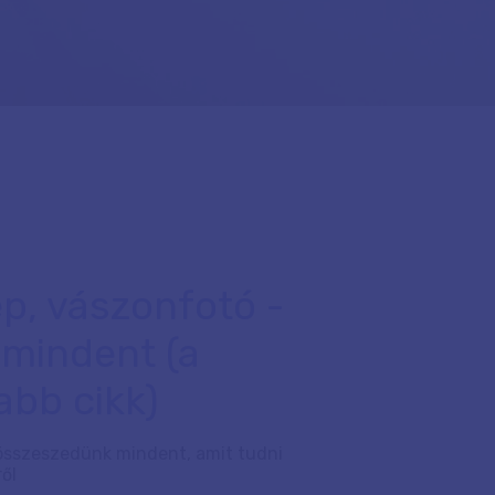
p, vászonfotó -
 mindent (a
abb cikk)
összeszedünk mindent, amit tudni
ől