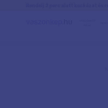
Rendelj 2 perc alatt kockázat és r
VÁSZONKÉP
REND
ÁRAK
T