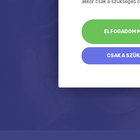
akkor csak a szükséges c
ELFOGADOM M
CSAK A SZÜ