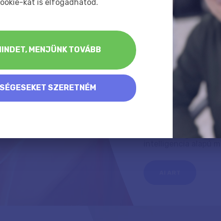
ookie-kat is elfogadhatod.
intelligen
segítség
INDET, MENJÜNK TOVÁBB
Úgy tűnik, sikerült e
cikket alkotnom az AI
KSÉGESEKET SZERETNÉM
Ez egy eléggé mego
intelligencia legaláb
arra, hogy itt most 
meg sokak számára.
Nézzük meg, hogyan 
intelligencia alapú 
AI ART