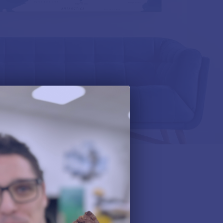
Hogyan
 el Te is alkotni
séges