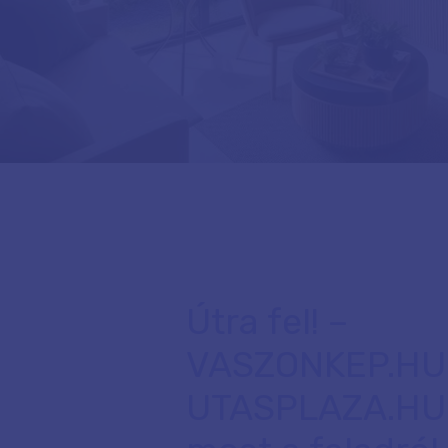
Útra fel! –
VASZONKEP.HU
UTASPLAZA.HU: