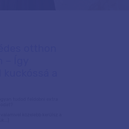
 édes otthon
 – Így
d kuckóssá a
hogyan tudod feldobni extra
nodat?
s valamivel közelebb kerülsz a
k...)