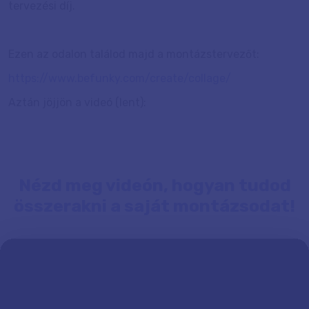
tervezési díj.
Ezen az odalon találod majd a montázstervezőt:
https://www.befunky.com/create/collage/
Aztán jöjjön a videó (lent):
Nézd meg videón, hogyan tudod
összerakni a saját montázsodat!