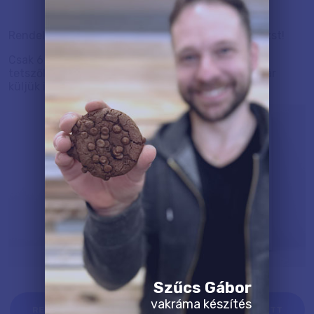
Rendelj APA vagy PAPA feliratú szöveges montázst!
Csak 6 vagy 8 képre lesz szükségünk, és egy
tetszőleges szövegre, ami a képek alá kerül, és már
küljük is a tervet Neked.
Szűcs Gábor
vakráma készítés
RENDELD MEG AZ APA / PAPA MONTÁZS TERVEZÉST ITT