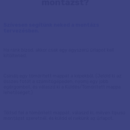
montázst?
Szívesen segítünk neked a montázs
tervezésben.
Ha ránk bízod, akkor csak egy egyszerű űrlapot kell
kitöltened.
Csinálj egy tömörített mappát a képekből. (Jelöld ki az
összes fotót a számítógépeden, nyomj egy jobb
egérgombot, és válaszd ki a Küldés/Tömörített mappa
lehetőséget.)
Töltsd fel a tömörített mappát, válaszd ki, milyen típusú
montázst szeretnél, és küldd el nekünk az űrlapot.