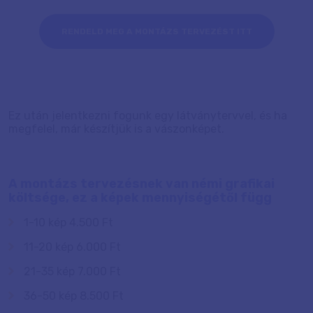
RENDELD MEG A MONTÁZS TERVEZÉST ITT
Ez után jelentkezni fogunk egy látványtervvel, és ha
megfelel, már készítjük is a vászonképet.
A montázs tervezésnek van némi grafikai
költsége, ez a képek mennyiségétől függ
1-10 kép 4.500 Ft
11-20 kép 6.000 Ft
21-35 kép 7.000 Ft
36-50 kép 8.500 Ft