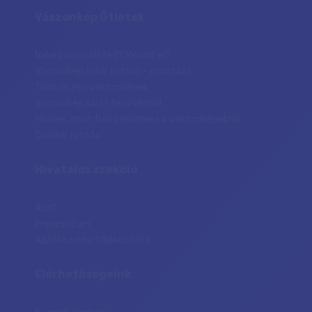
Vászonkép Ötletek
Neked van ötleted? Mondd el?
Vászonkép több fotóról - montázs
Többrészes vászonképek
Vászonkép saját fényképből
Minden, amit tudni érdemes a vászonképekről
Családi fotófal
Hivatalos szekció
Ászf
Impresszum
Adatkezelési tájékoztató
Elérhetőségeink