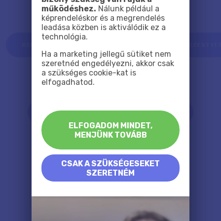
működéshez.
Nálunk például a
képrendeléskor és a megrendelés
leadása közben is aktiválódik ez a
technológia.
RENDELD MEG AZ ANYA / MAMA/DÉDI MONTÁZS TERVEZÉST IT
Ha a marketing jellegű sütiket nem
szeretnéd engedélyezni, akkor csak
a szükséges cookie-kat is
elfogadhatod.
Ezeket te is megtervezheted!
TERVEZD MEG A MONTÁZSODAT TE MAGAD
ELFOGADOM MINDET,
MENJÜNK TOVÁBB
CSAK A SZÜKSÉGESEKET
SZERETNÉM
Speciális APA / PAPA
feliratos montázs