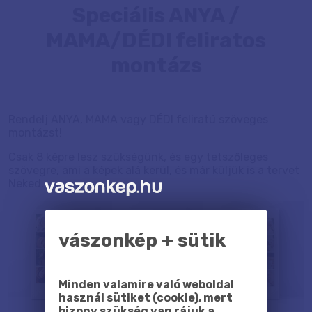
Speciális ANYA /
MAMA/DÉDI feliratos
montázs
Rendelj ANYA, MAMA vagy DÉDI feliratú szöveges
montázst!
Csak 8 képre lesz szükségünk, és egy tetszőleges
szövegre, ami a képek alá kerül, és már küljük is a tervet
Neked.
vászonkép + sütik
Minden valamire való weboldal
használ sütiket (cookie), mert
bizony szükség van rájuk a