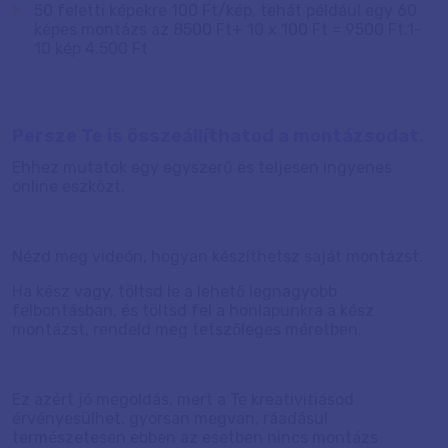
50 feletti képekre 100 Ft/kép, tehát például egy 60
képes montázs az 8500 Ft+ 10 x 100 Ft = 9500 Ft.1-
10 kép 4.500 Ft
Persze Te is összeállíthatod a montázsodat.
Ehhez mutatok egy egyszerű és teljesen ingyenes
online eszközt.
Nézd meg videón, hogyan készíthetsz saját montázst.
Ha kész vagy, töltsd le a lehető legnagyobb
felbontásban, és töltsd fel a honlapunkra a kész
montázst, rendeld meg tetszőleges méretben.
Ez azért jó megoldás, mert a Te kreativitiásod
érvényesülhet, gyorsan megvan, ráadásul
természetesen ebben az esetben nincs montázs