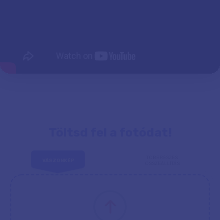
Töltsd fel a fotódat!
TÖBBRÉSZES
VÁSZONKÉP
ÖSSZEÁLLÍTÁS