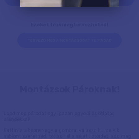
Ezeket te is megtervezheted!
TERVEZD MEG A MONTÁZSODAT TE MAGAD
Montázsok Pároknak!
Lepd meg párodat egy igazán egyedi és ötletes
ajándékkal!
Kattints a képre vagy a gombra, válaszd ki, melyik
sablont szeretnéd, töltsd fel a saját fotóidat, add meg,