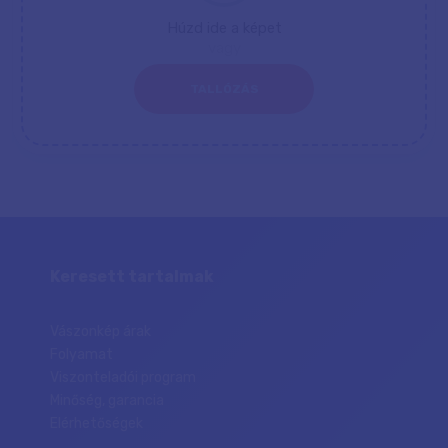
Húzd ide a képet
vagy
TALLÓZÁS
Keresett tartalmak
Vászonkép árak
Folyamat
Viszonteladói program
Minőség, garancia
Elérhetőségek