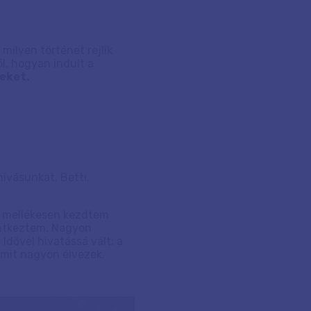
ilyen történet rejlik
l, hogyan indult a
eket.
ívásunkat, Betti.
ak mellékesen kezdtem
entkeztem. Nagyon
Idővel hivatássá vált: a
amit nagyon élvezek.