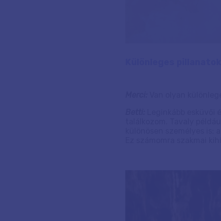
Különleges pillanato
Merci:
Van olyan különleg
Betti:
Leginkább esküvői é
találkozom. Tavaly példá
különösen személyes is: a
Ez számomra szakmai kihí