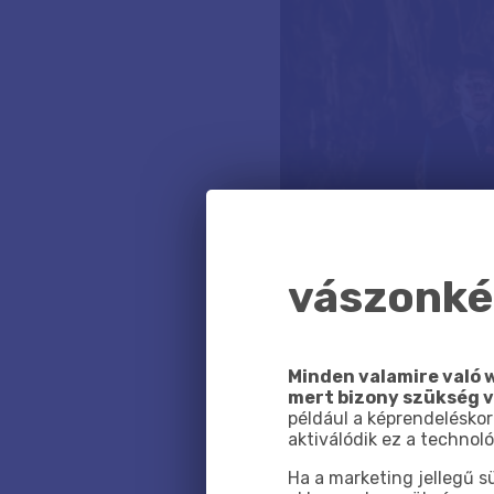
vászonkép
Minden valamire való w
mert bizony szükség 
például a képrendeléskor
aktiválódik ez a technoló
Ha a marketing jellegű 