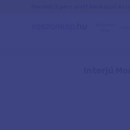
Rendelj 2 perc alatt kockázat és r
VÁSZONKÉP
REND
ÁRAK
Interjú Mo