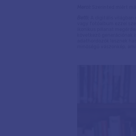
Merci:
Szerinted miért má
Betti:
A digitális világban
vagy fotóalbum ezzel sze
ikonikus pillanat megérde
következő generációnak is
adathordozók lesznek has
minőségű vászonkép, ami m