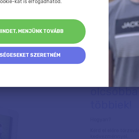
ookie-kat is elfogadhatod.
Forrás:
https://malomfokusz.hu/
INDET, MENJÜNK TOVÁBB
KSÉGESEKET SZERETNÉM
Rendelj 
olcsóbba
többiek!
Hogyan?
Kérd el előre törzsvá
kedvezménnyel.