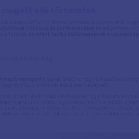
 mögött álló történetek
ak a képek szépsége fontos számunkra, hanem az is, hogy m
 Bettivel, fotóssal és partnerünkkel
beszélgettünk arró
ra a fotózás, és
miért tartja különlegesnek a vászonkép
zettől a fotózásig
al media manager):
Nagyon örülünk, hogy elfogadtad a megh
t: hogyan indult a fotózás iránti szenvedélyed?
lába jártam, ahol inkább festészettel foglalkoztam, és cs
dulópont akkor jött, amikor egyetemen mérnöki képzésre jel
s, ezért a fókuszom átterelődött a festészetről a fotózásra. 
zorult, és immár 5 éve főállású fotográfusként dolgozom – 