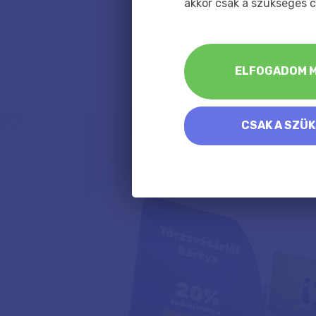
akkor csak a szükséges c
ELFOGADOM M
CSAK A SZÜ