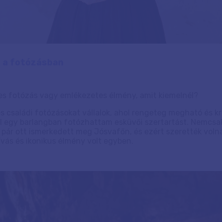
k a fotózásban
es fotózás vagy emlékezetes élmény, amit kiemelnél?
s családi fotózásokat vállalok, ahol rengeteg megható és kr
ul egy barlangban fotózhattam esküvői szertartást. Nemcsa
 pár ott ismerkedett meg Jósvafőn, és ezért szerették volna
vás és ikonikus élmény volt egyben.