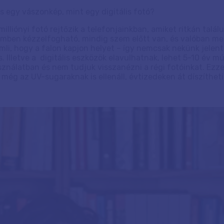
s egy vászonkép, mint egy digitális fotó?
 milliónyi fotó rejtőzik a telefonjainkban, amiket ritkán tal
mben kézzelfogható, mindig szem előtt van, és valóban me
mli, hogy a falon kapjon helyet – így nemcsak nekünk jelen
. Illetve a digitális eszközök elavulhatnak, lehet 5-10 év 
ználatban és nem tudjuk visszanézni a régi fotóinkat. Ezz
ég az UV-sugaraknak is ellenáll, évtizedeken át díszíthet