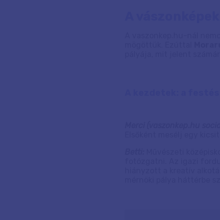
A vászonképek
A vaszonkep.hu-nál nemcs
mögöttük. Ezúttal
Moraru
pályája, mit jelent számá
A kezdetek: a festés
Merci (vaszonkep.hu soci
Elsőként mesélj egy kicsi
Betti:
Művészeti középisko
fotózgatni. Az igazi for
hiányzott a kreatív alkotá
mérnöki pálya háttérbe s