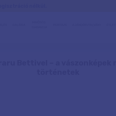
egisztráció nélkül.
MINŐSÉG,
ELÉS
GALÉRIA
MONTÁZS
AJÁNDÉKUTALVÁNY
ÖTLET
GARANCIA
raru Bettivel – a vászonképek 
történetek