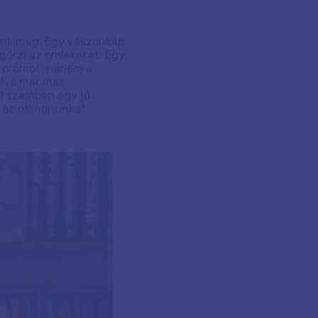
álunk meg. Egy vászonkép
gőrzi az emlékeket. Egy
t örömöt, hanem a
múlva már más
el szemben egy jó
i az otthonunkat.