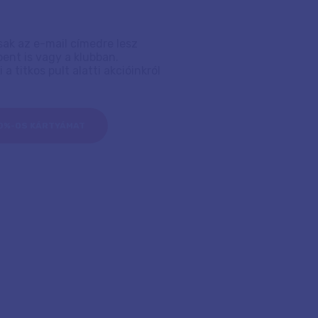
sak az e-mail címedre lesz
ent is vagy a klubban.
 titkos pult alatti akcióinkról
20%-OS KÁRTYÁMAT