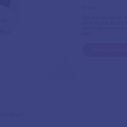
Örökre.
Egy perc az egész, c
szükségünk, és már b
Nem fogsz lemaradni a
sem...
KÉREM SZÉPEN A 
ászonkép?