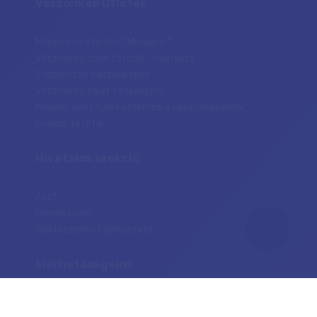
Vászonkép Ötletek
Neked van ötleted? Mondd el?
Vászonkép több fotóról - montázs
Többrészes vászonképek
Vászonkép saját fényképből
Minden, amit tudni érdemes a vászonképekről
Családi fotófal
Hivatalos szekció
Ászf
Impresszum
Adatkezelési tájékoztató
Elérhetőségeink
E-mail címünk: