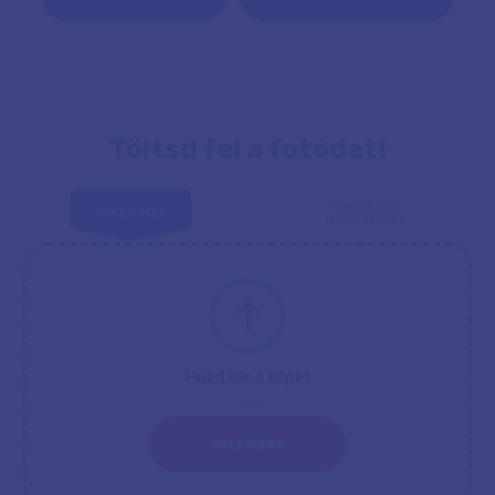
Töltsd fel a fotódat!
TÖBBRÉSZES
VÁSZONKÉP
ÖSSZEÁLLÍTÁS
Húzd ide a képet
vagy
TALLÓZÁS