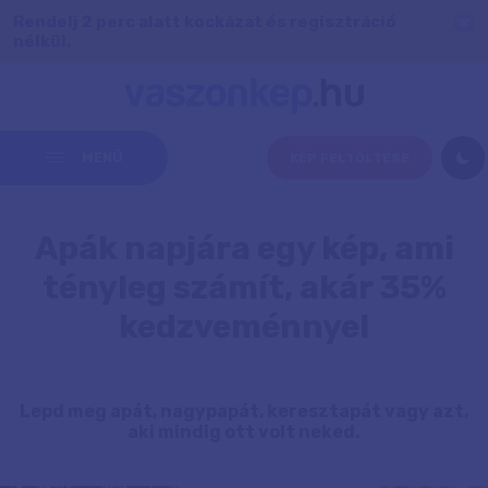
Rendelj 2 perc alatt kockázat és regisztráció
nélkül.
MENÜ
KÉP FELTÖLTÉSE
Apák napjára egy kép, ami
tényleg számít, akár 35%
kedzveménnyel
Lepd meg apát, nagypapát, keresztapát vagy azt,
aki mindig ott volt neked.