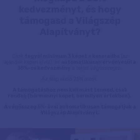
kedvezményt, és hogy
támogasd a Világszép
Alapítványt?
Csak
tegyél minimum 3 képet a kosaradba
(az
ajándék képen kívül), és
automatikusan érvényesül a
35%-os kedvezmény
a teljes végösszegre.
Az alap akció 25% most.
A támogatáshoz nem kell mást tenned, csak
rendelj (bármennyi képet, bármilyen értékben).
A végösszeg 5%-ával automatikusan támogatjuk a
Világszép Alapítványt.