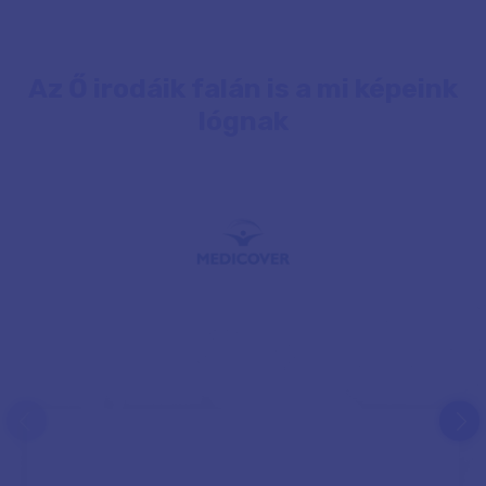
Az Ő irodáik falán is a mi képeink
lógnak
prev
next