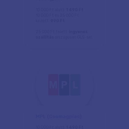
10.000 Ft alatt:
1 490 Ft
10 000 Ft és 25 000 Ft
között:
990 Ft
25 000 Ft felett:
ingyenes
szállítás
országosan GLS-sel.
MPL (Csomagpiac)
10.000 Ft alatt:
1 490 Ft