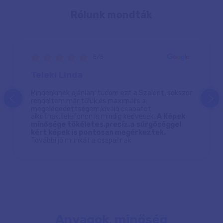
Rólunk mondták
5/5
Teleki Linda
Mindenkinek ajánlani tudom ezt a Szalont, sokszor
prev
next
rendeltem már tőlük,és maximális a
megelégedettségem,kíváló csapatot
alkotnak,telefonon is mindig kedvesek.
A Képek
mínősége tökéletes,precíz,a sűrgöséggel
kért képek is pontosan megérkeztek.
További jó munkát a csapatnak
Anyagok, minőség