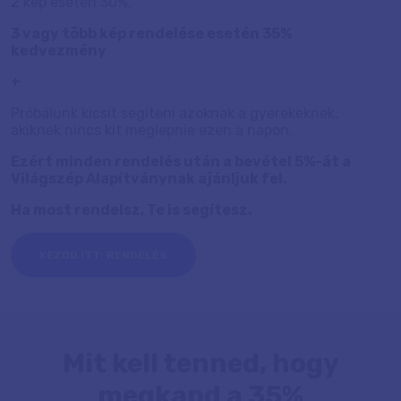
2 kép esetén 30%,
3 vagy több kép rendelése esetén 35%
kedvezmény
+
Próbálunk kicsit segíteni azoknak a gyerekeknek,
akiknek nincs kit meglepnie ezen a napon.
Ezért minden rendelés után a bevétel 5%-át a
Világszép Alapítványnak ajánljuk fel.
Ha most rendelsz, Te is segítesz.
KEZDD ITT: RENDELÉS
Mit kell tenned, hogy
megkapd a 35%