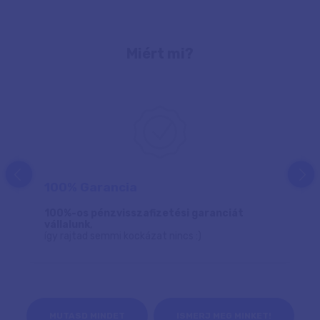
Miért mi?
prev
next
100% Garancia
100%-os pénzvisszafizetési garanciát
vállalunk
,
így rajtad semmi kockázat nincs :)
MUTASD MINDET
ISMERJ MEG MINKET!