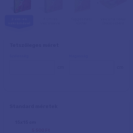
2 cm-es
4 cm-es
függesztett
Vakráma nélkül
vakrámával
vakrámával
kivitel
(tekercsben)
Tetszőleges méret
Szélesség:
Magasság:
cm
cm
Standard méretek
15
x
15
cm
5 500 Ft