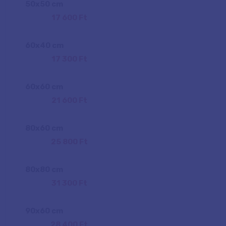
50
x
50
cm
17 600 Ft
60
x
40
cm
17 300 Ft
60
x
60
cm
21 600 Ft
80
x
60
cm
25 800 Ft
80
x
80
cm
31 300 Ft
90
x
60
cm
28 400 Ft