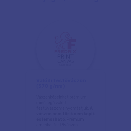
Valódi festővászon
(370 g/nm)
Vászonképeinket prémium
minőségű valódi
festővászonra nyomtatjuk.
A
vászon nem törik nem kopik
és lemosható
. Prémium
amerikai festővászon.