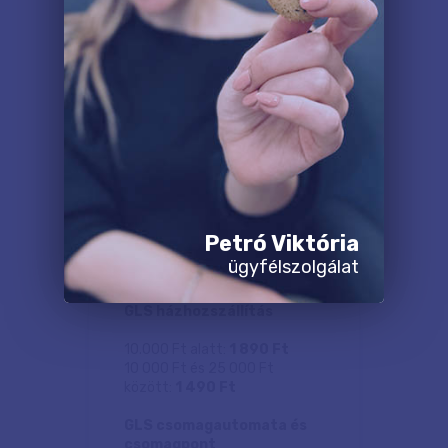
Petró Viktória
ügyfélszolgálat
GLS
GLS házhozszállítás
10.000 Ft alatt:
1 890 Ft
10 000 Ft és 25 000 Ft
között:
1 490 Ft
GLS csomagautomata és
csomagpont