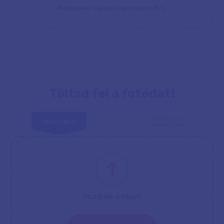
Medicover Egészségközpont Zrt.
Töltsd fel a fotódat!
TÖBBRÉSZES
VÁSZONKÉP
ÖSSZEÁLLÍTÁS
Húzd ide a képet
vagy