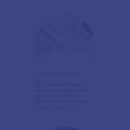
Valódi fa vakráma
Vászonképeinket
valódi
borovi fenyő vakrámára
feszítjük. Így a képeink
tartósak, tíz év múlva is
díszíteni fogják a falat.