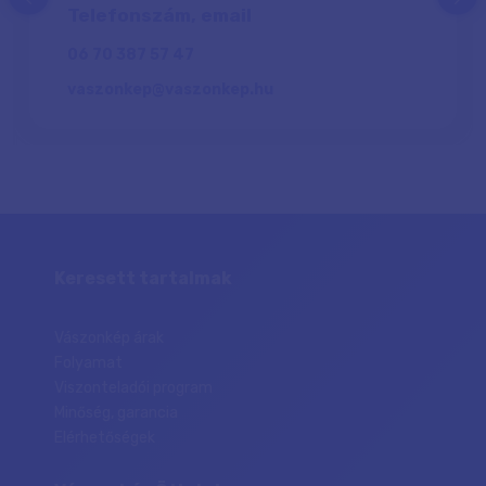
Telefonszám, email
06 70 387 57 47
vaszonkep@vaszonkep.hu
Keresett tartalmak
Vászonkép árak
Folyamat
Viszonteladói program
Minőség, garancia
Elérhetőségek