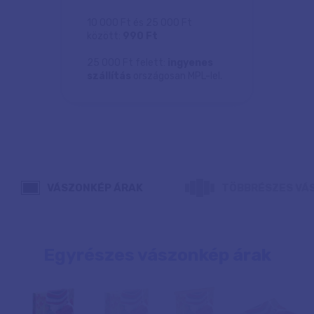
10 000 Ft és 25 000 Ft
között:
990 Ft
25 000 Ft felett:
ingyenes
szállítás
országosan MPL-lel.
VÁSZONKÉP ÁRAK
TÖBBRÉSZES VÁ
Egyrészes vászonkép árak