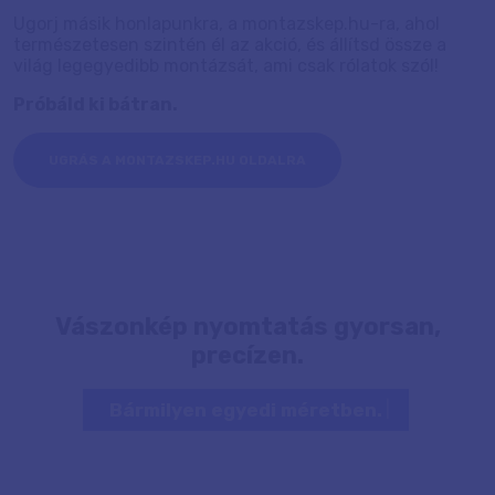
Ugorj másik honlapunkra, a montazskep.hu-ra, ahol
természetesen szintén él az akció, és állítsd össze a
világ legegyedibb montázsát, ami csak rólatok szól!
Próbáld ki bátran.
UGRÁS A MONTAZSKEP.HU OLDALRA
Vászonkép nyomtatás gyorsan,
precízen.
Bármilyen egyedi méretben.
|