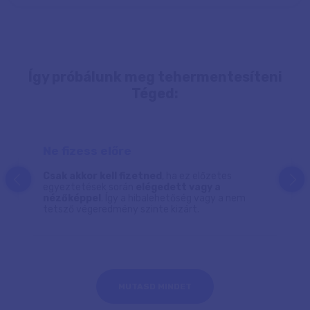
Így próbálunk meg tehermentesíteni
Téged:
Ne fizess előre
Csak akkor kell fizetned
, ha ez előzetes
prev
next
egyeztetések során
elégedett vagy a
nézőképpel
. Így a hibalehetőség vagy a nem
tetsző végeredmény szinte kizárt.
MUTASD MINDET