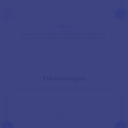
prev
next
Dávid
Feljavítom a fotóidat, retusálom őket, előkészítem
nyomtatásra, nézőképet küldök Neked ellenőrzésre.
Elérhetőségek
prev
next