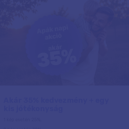
Akár 35% kedvezmény + egy
kis jótékonyság
1 kép esetén 25%,