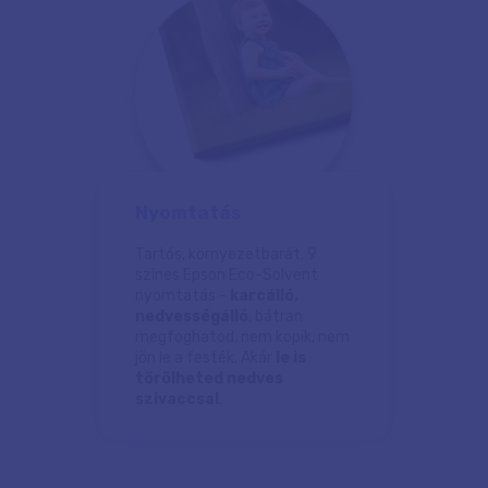
Nyomtatás
Tartós, környezetbarát, 9
színes Epson Eco-Solvent
nyomtatás -
karcálló,
nedvességálló
, bátran
megfoghatod, nem kopik, nem
jön le a festék. Akár
le is
törölheted nedves
szivaccsal
.