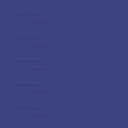
100
x
65
cm
31 400 Ft
100
x
80
cm
36 300 Ft
100
x
100
cm
43 400 Ft
120
x
80
cm
42 600 Ft
120
x
100
cm
51 100 Ft