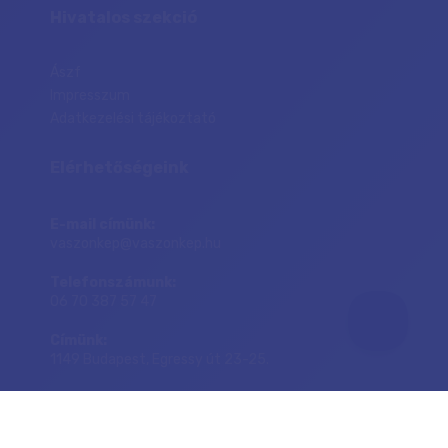
Hivatalos szekció
Ászf
Impresszum
Adatkezelési tájékoztató
Elérhetőségeink
E-mail címünk:
vaszonkep@vaszonkep.hu
Telefonszámunk:
06 70 387 57 47
Címünk:
1149 Budapest, Egressy út 23-25.