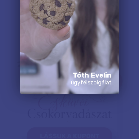
Tóth Evelin
ügyfélszolgálat