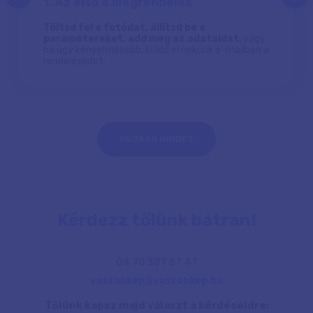
1. Az első a megrendelés
Töltsd fel a fotódat, állítsd be a
paramétereket, add meg az adataidat
, vagy
ha úgy kényelmesebb, küldd el nekünk e-mailben a
rendelésedet.
MUTASD MINDET
Kérdezz tőlünk bátran!
06 70 387 57 47
vaszonkep@vaszonkep.hu
Tőlünk kapsz majd választ a kérdéseidre: