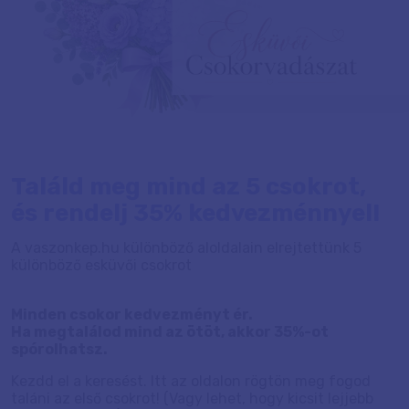
Találd meg mind az 5 csokrot,
és rendelj 35% kedvezménnyel!
A vaszonkep.hu különböző aloldalain
elrejtettünk 5
különböző esküvői csokrot
Minden csokor kedvezményt ér.
Ha megtalálod mind az ötöt, akkor 35%-ot
spórolhatsz.
Kezdd el a keresést. Itt az oldalon rögtön meg fogod
taláni az első csokrot! (Vagy lehet, hogy kicsit lejjebb