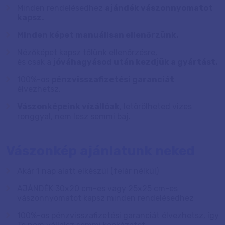
Minden rendelésedhez
ajándék vászonnyomatot
kapsz.
Minden képet manuálisan ellenőrzünk.
Nézőképet kapsz tőlünk ellenőrzésre,
és csak a
jóváhagyásod után kezdjük a gyártást.
100%-os
pénzvisszafizetési garanciát
élvezhetsz.
Vászonképeink vízállóak
, letörölheted vizes
ronggyal, nem lesz semmi baj.
Vászonkép ajánlatunk neked
Akár 1 nap alatt elkészül (felár nélkül)
AJÁNDÉK 30x20 cm-es vagy 25x25 cm-es
vászonnyomatot kapsz minden rendelésedhez
100%-os pénzvisszafizetési garanciát élvezhetsz, így