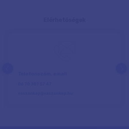
Elérhetőségek
prev
next
Telefonszám, email
06 70 387 57 47
vaszonkep@vaszonkep.hu