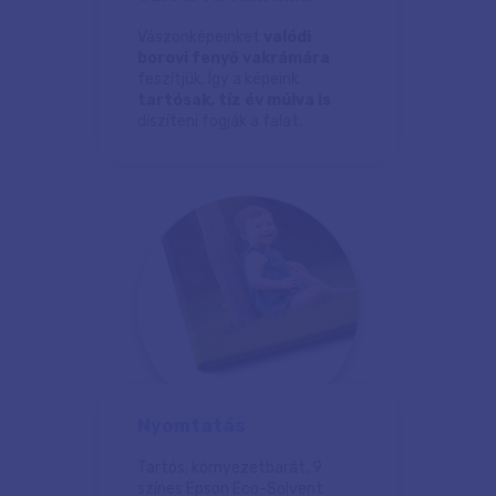
Vászonképeinket
valódi
borovi fenyő vakrámára
feszítjük. Így a képeink
tartósak, tíz év múlva is
díszíteni fogják a falat.
Nyomtatás
Tartós, környezetbarát, 9
színes Epson Eco-Solvent