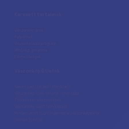
Keresett tartalmak
Vászonkép árak
Folyamat
Viszonteladói program
Minőség, garancia
Elérhetőségek
Vászonkép Ötletek
Neked van ötleted? Mondd el?
Vászonkép több fotóról - montázs
Többrészes vászonképek
Vászonkép saját fényképből
Minden, amit tudni érdemes a vászonképekről
Családi fotófal