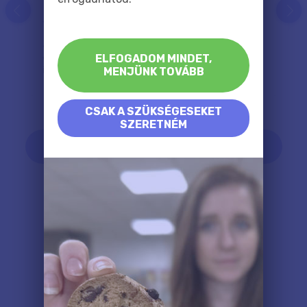
prev
next
100% Garancia
100%-os pénzvisszafizetési garanciát
ELFOGADOM MINDET,
vállalunk
,
így rajtad semmi kockázat nincs :)
MENJÜNK TOVÁBB
CSAK A SZÜKSÉGESEKET
SZERETNÉM
MUTASD MINDET
ISMERJ MEG MINKET!
Itt egy újabb csokor...
kattints!