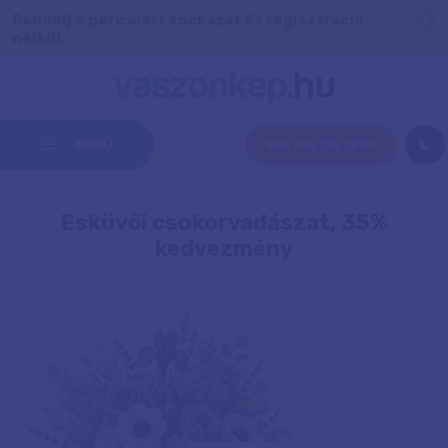
Rendelj 2 perc alatt kockázat és regisztráció
nélkül.
MENÜ
KÉP FELTÖLTÉSE
Esküvői csokorvadászat, 35%
kedvezmény