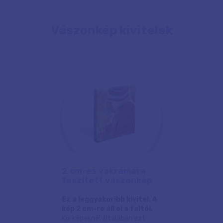
Vászonkép kivitelek
2 cm-es vakrámára
feszített vászonkép
Ez a leggyakoribb kivitel. A
kép 2 cm-re áll el a faltól.
Kis képeknél általában ezt