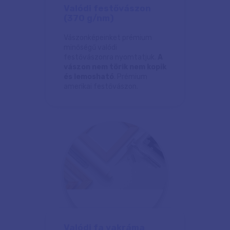
Valódi festővászon
(370 g/nm)
Vászonképeinket prémium
minőségű valódi
festővászonra nyomtatjuk.
A
vászon nem törik nem kopik
és lemosható
. Prémium
amerikai festővászon.
Valódi fa vakráma