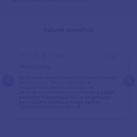
Te nem vállalsz semmi kockázatot
Rólunk mondták
5/5
Teleki Linda
Mindenkinek ajánlani tudom ezt a Szalont, sokszor
prev
next
rendeltem már tőlük,és maximális a
megelégedettségem,kíváló csapatot
alkotnak,telefonon is mindig kedvesek.
A Képek
mínősége tökéletes,precíz,a sűrgöséggel
kért képek is pontosan megérkeztek.
További jó munkát a csapatnak