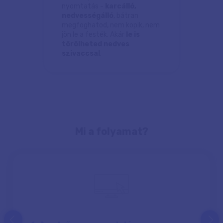
nyomtatás -
karcálló,
nedvességálló
, bátran
megfoghatod, nem kopik, nem
jön le a festék. Akár
le is
törölheted nedves
szivaccsal
.
Mi a folyamat?
prev
next