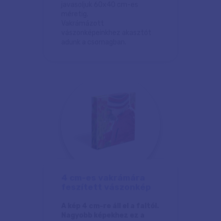
javasoljuk 60x40 cm-es
méretig.
Vakrámázott
vászonképeinkhez akasztót
adunk a csomagban.
4 cm-es vakrámára
feszített vászonkép
A kép 4 cm-re áll el a faltól.
Nagyobb képekhez ez a