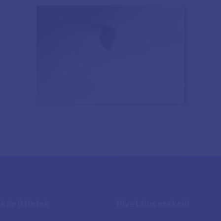
kép Ötletek
Hivatalos szekció