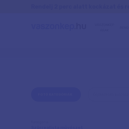
Rendelj 2 perc alatt kockázat és r
VÁSZONKÉP
REND
ÁRAK
FOTÓ KATEGÓRIÁK
Kategória:
Szürrealista művészet