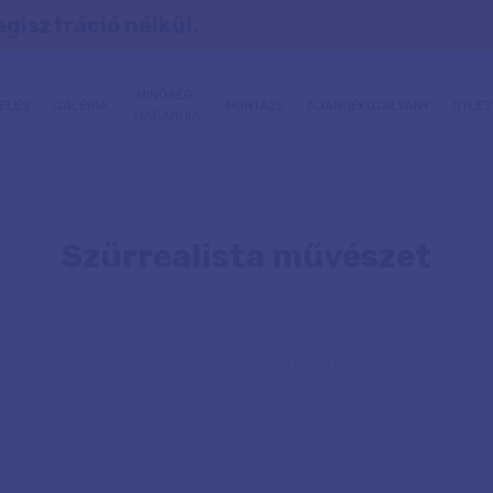
egisztráció nélkül.
MINŐSÉG,
ELÉS
GALÉRIA
MONTÁZS
AJÁNDÉKUTALVÁNY
ÖTLET
GARANCIA
Szürrealista művészet