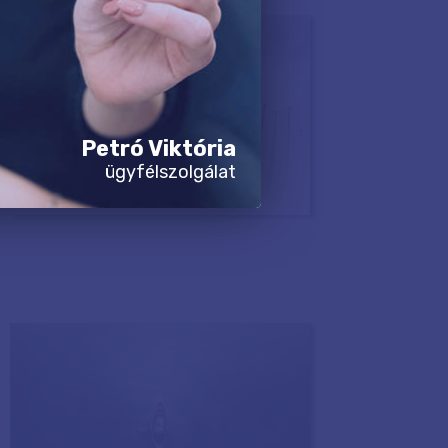
Petró Viktória
ügyfélszolgálat