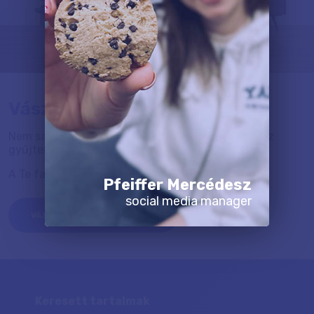
Vászonkép galériánkból
Nem saját fotóból szeretnél vászonképet? Válassz
gyűjteményünkből.
A Te faladon melyik kép mutatna a legjobban?
Pfeiffer Mercédesz
social media manager
VÁSZONKÉP GALÉRIÁNKBÓL
Keresett tartalmak