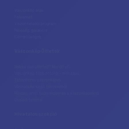
Vászonkép árak
Folyamat
Viszonteladói program
Minőség, garancia
Elérhetőségek
Vászonkép Ötletek
Neked van ötleted? Mondd el?
Vászonkép több fotóról - montázs
Többrészes vászonképek
Vászonkép saját fényképből
Minden, amit tudni érdemes a vászonképekről
Családi fotófal
Hivatalos szekció