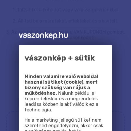
1. Töltsd fel a fotóidat vagy válassz galériánkból
2. Állítsd be a méreteket, effekteket és a kivitelt.
3. Az adatok oldalon nyisd le a VAN KUPONOM gombot,
és add meg a kuponkódot!
Már látni is fogod, mennyit spórolsz...
vászonkép + sütik
Minden valamire való weboldal
használ sütiket (cookie), mert
Töltsd fel a fotódat!
bizony szükség van rájuk a
működéshez.
Nálunk például a
képrendeléskor és a megrendelés
TÖBBRÉSZES
leadása közben is aktiválódik ez a
VÁSZONKÉP
ÖSSZEÁLLÍTÁS
technológia.
Ha a marketing jellegű sütiket nem
szeretnéd engedélyezni, akkor csak