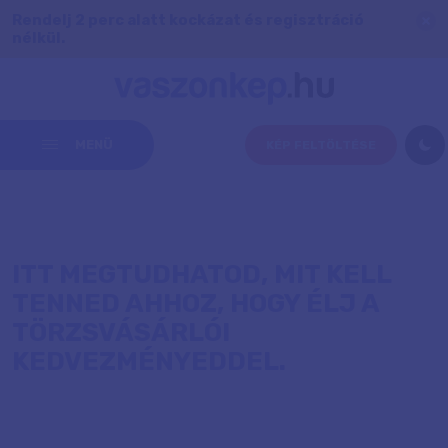
Rendelj 2 perc alatt kockázat és regisztráció
nélkül.
MENÜ
KÉP FELTÖLTÉSE
ITT MEGTUDHATOD, MIT KELL
TENNED AHHOZ, HOGY ÉLJ A
TÖRZSVÁSÁRLÓI
KEDVEZMÉNYEDDEL.