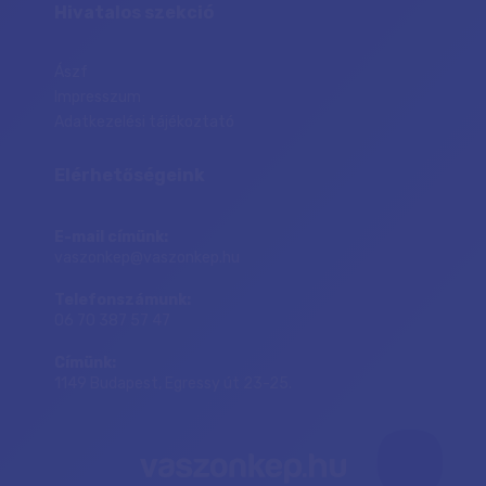
Hivatalos szekció
Ászf
Impresszum
Adatkezelési tájékoztató
Elérhetőségeink
E-mail címünk:
vaszonkep@vaszonkep.hu
Telefonszámunk:
06 70 387 57 47
Címünk:
1149 Budapest, Egressy út 23-25.