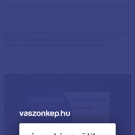
Van egy kuponkód a törzsvásárlói kártyádon. Sárgával
van írva.
Annyit kell csak tenned, hogy a megrendelés során az
"Adatok" oldalon oldalt lenyitod a "VAN KUPONOM"
gombot, és itt megadod a kártyán lévő kódot.