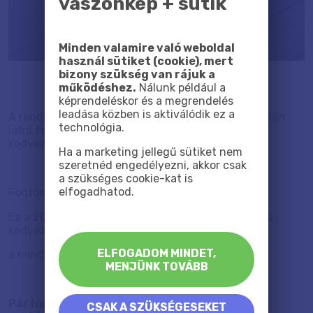
vászonkép + sütik
Minden valamire való weboldal
használ sütiket (cookie), mert
bizony szükség van rájuk a
működéshez.
Nálunk például a
képrendeléskor és a megrendelés
leadása közben is aktiválódik ez a
A rendszer le fogja vonni a kedvezményedet, rögtön
technológia.
látni fogod, mennyi az új végösszeg, és mennyi a
kedvezmény.
Ha a marketing jellegű sütiket nem
szeretnéd engedélyezni, akkor csak
a szükséges cookie-kat is
elfogadhatod.
Fontos:
Ez a 20%-os törzsvásárlói kedvezmény egy örökös
kedvezmény, ami
ELFOGADOM MINDET,
a mindenkori listaárunkból kerül levonásra.
MENJÜNK TOVÁBB
Pár hasznos információ, amit gyakran meg
CSAK A SZÜKSÉGESEKET