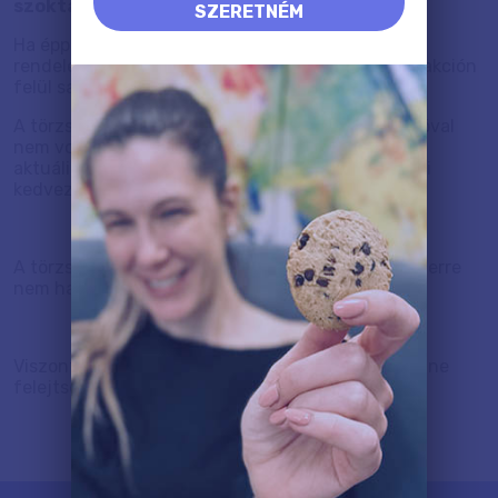
szoktak kérdezni tőlünk:
SZERETNÉM
Ha épp időszakos akció él az oldalunkon minden
rendelésre, akkor a törzsvásárlói kedvezmény az akción
felül sajnos nem érvényesíthető.
A törzsvásárlói kedvezmény semmilyen más akcióval
nem vonható össze. Ez azt jelenti, hogy vagy az
aktuális akció érvényesíthető vagy a törzsvásárlói
kedvezmény.
A törzsvásárlói kuponkód más kuponkóddal egyszerre
nem használható fel.
Viszont ajándék kép így is jár természetesen, ezt ne
felejtsd el.