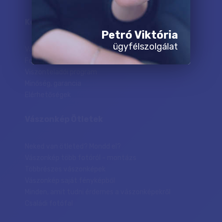
Keresett tartalmak
Petró Viktória
ügyfélszolgálat
Vászonkép árak
Folyamat
Viszonteladói program
Minőség, garancia
Elérhetőségek
Vászonkép Ötletek
Neked van ötleted? Mondd el?
Vászonkép több fotóról - montázs
Többrészes vászonképek
Vászonkép saját fényképből
Minden, amit tudni érdemes a vászonképekről
Családi fotófal