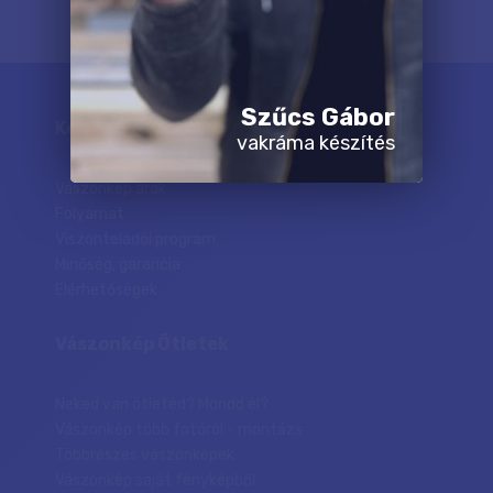
Szűcs Gábor
Keresett tartalmak
vakráma készítés
Vászonkép árak
Folyamat
Viszonteladói program
Minőség, garancia
Elérhetőségek
Vászonkép Ötletek
Neked van ötleted? Mondd el?
Vászonkép több fotóról - montázs
Többrészes vászonképek
Vászonkép saját fényképből