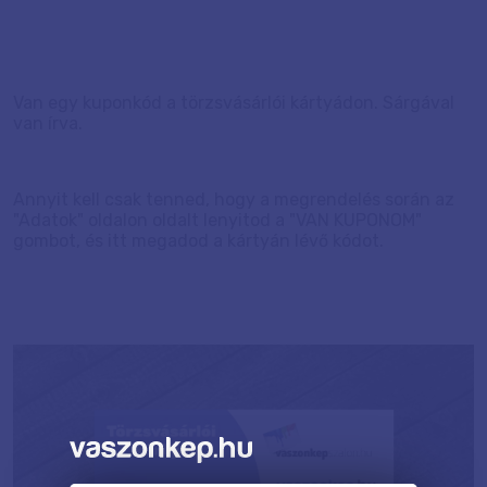
Van egy kuponkód a törzsvásárlói kártyádon. Sárgával
van írva.
Annyit kell csak tenned, hogy a megrendelés során az
"Adatok" oldalon oldalt lenyitod a "VAN KUPONOM"
gombot, és itt megadod a kártyán lévő kódot.