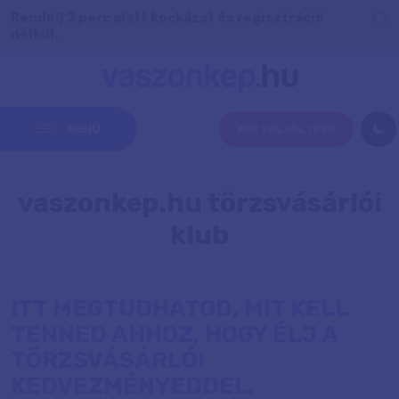
Rendelj 2 perc alatt kockázat és regisztráció
nélkül.
MENÜ
KÉP FELTÖLTÉSE
vaszonkep.hu törzsvásárlói
klub
ITT MEGTUDHATOD, MIT KELL
TENNED AHHOZ, HOGY ÉLJ A
TÖRZSVÁSÁRLÓI
KEDVEZMÉNYEDDEL.