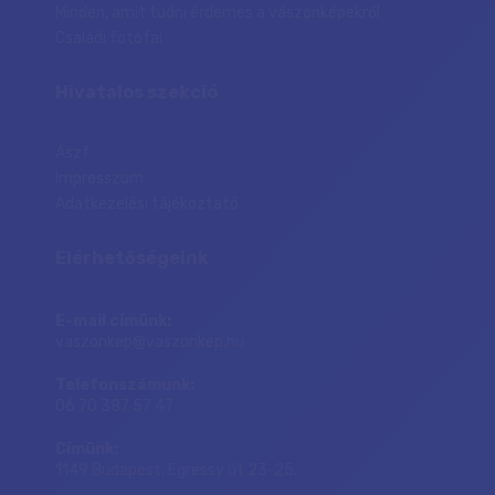
Minden, amit tudni érdemes a vászonképekről
Családi fotófal
Hivatalos szekció
Ászf
Impresszum
Adatkezelési tájékoztató
Elérhetőségeink
E-mail címünk:
vaszonkep@vaszonkep.hu
Telefonszámunk:
06 70 387 57 47
Címünk:
1149 Budapest, Egressy út 23-25.