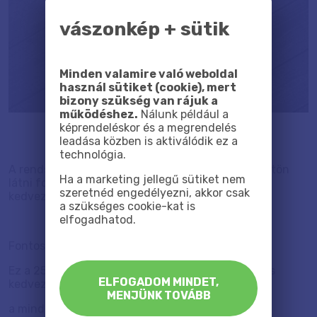
vászonkép + sütik
Minden valamire való weboldal
használ sütiket (cookie), mert
bizony szükség van rájuk a
működéshez.
Nálunk például a
képrendeléskor és a megrendelés
leadása közben is aktiválódik ez a
technológia.
A rendszer le fogja vonni a kedvezményedet, rögtön
Ha a marketing jellegű sütiket nem
látni fogod, mennyi az új végösszeg, és mennyi a
szeretnéd engedélyezni, akkor csak
kedvezmény.
a szükséges cookie-kat is
elfogadhatod.
Fontos:
Ez a 25%-os törzsvásárlói kedvezmény egy örökös
ELFOGADOM MINDET,
kedvezmény, ami
MENJÜNK TOVÁBB
a mindenkori listaárunkból kerül levonásra.