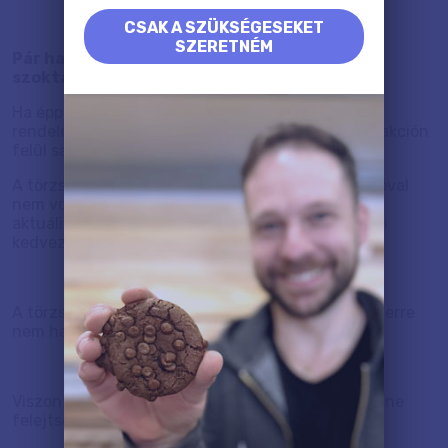
CSAK A SZÜKSÉGESEKET
SZERETNÉM
Pár hasznos információ, amit gyakran meg
szoktak kérdezni tőlünk:
Ha épp időszakos akció él az oldalunkon minden
rendelésre, akkor a törzsvásárlói kedvezmény az akción
felül sajnos nem érvényesíthető.
A törzsvásárlói kedvezmény semmilyen más akcióval
nem vonható össze. Ez azt jelenti, hogy vagy az
aktuális akció érvényesíthető vagy a törzsvásárlói
kedvezmény.
A törzsvásárlói kuponkód más kuponkóddal egyszerre
nem használható fel.
Viszont ajándék kép így is jár természetesen, ezt ne
felejtsd el.