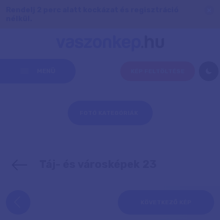
Rendelj 2 perc alatt kockázat és regisztráció
nélkül.
MENÜ
KÉP FELTÖLTÉSE
FOTÓ KATEGÓRIÁK
Táj- és városképek 23
KÖVETKEZŐ KÉP