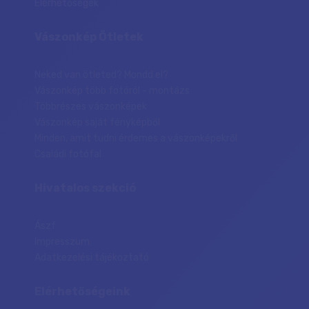
Elérhetőségek
Vászonkép Ötletek
Neked van ötleted? Mondd el?
Vászonkép több fotóról - montázs
Többrészes vászonképek
Vászonkép saját fényképből
Minden, amit tudni érdemes a vászonképekről
Családi fotófal
Hivatalos szekció
Ászf
Impresszum
Adatkezelési tájékoztató
Elérhetőségeink