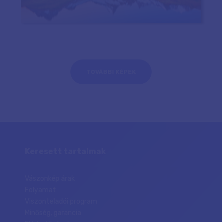
TOVÁBBI KÉPEK
Keresett tartalmak
Vászonkép árak
Folyamat
Viszonteladói program
Minőség, garancia