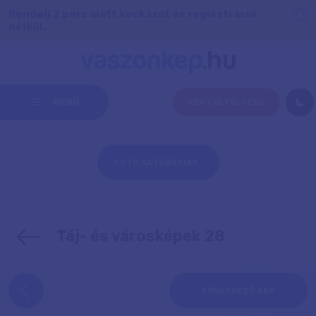
Rendelj 2 perc alatt kockázat és regisztráció
nélkül.
MENÜ
KÉP FELTÖLTÉSE
FOTÓ KATEGÓRIÁK
Táj- és városképek 28
KÖVETKEZŐ KÉP