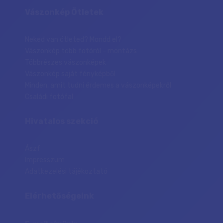
Vászonkép Ötletek
Neked van ötleted? Mondd el?
Vászonkép több fotóról - montázs
Többrészes vászonképek
Vászonkép saját fényképből
Minden, amit tudni érdemes a vászonképekről
Családi fotófal
Hivatalos szekció
Ászf
Impresszum
Adatkezelési tájékoztató
Elérhetőségeink