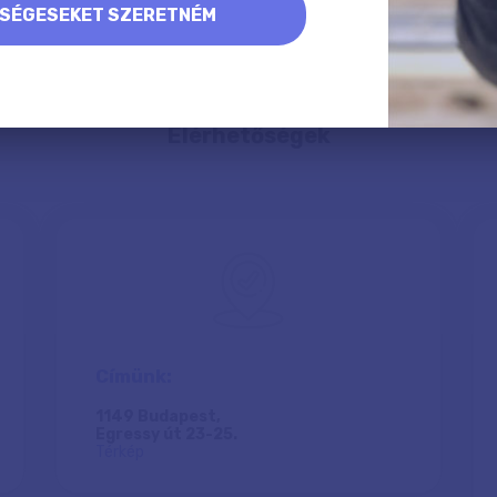
KSÉGESEKET SZERETNÉM
Elérhetőségek
Címünk:
1149 Budapest,
Egressy út 23-25.
Térkép