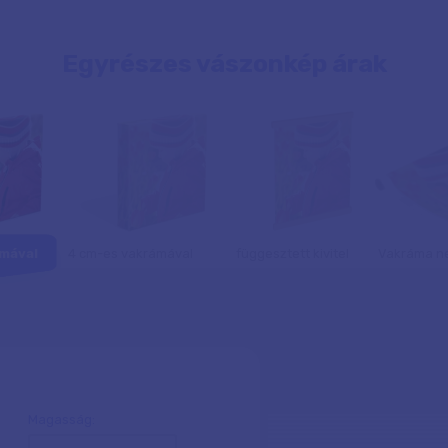
Egyrészes vászonkép árak
mával
4 cm-es vakrámával
függesztett kivitel
Vakráma né
Magasság: