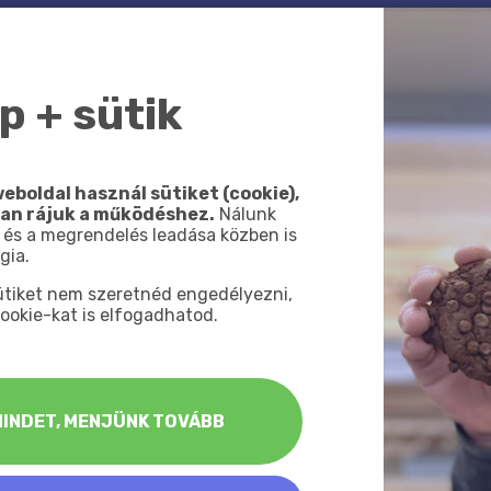
 + sütik
Töltsd fel a fotódat!
TÖBBRÉSZES
VÁSZONKÉP
eboldal használ sütiket (cookie),
ÖSSZEÁLLÍTÁS
van rájuk a működéshez.
Nálunk
 és a megrendelés leadása közben is
gia.
sütiket nem szeretnéd engedélyezni,
ookie-kat is elfogadhatod.
Húzd ide a képet
vagy
TALLÓZÁS
INDET, MENJÜNK TOVÁBB