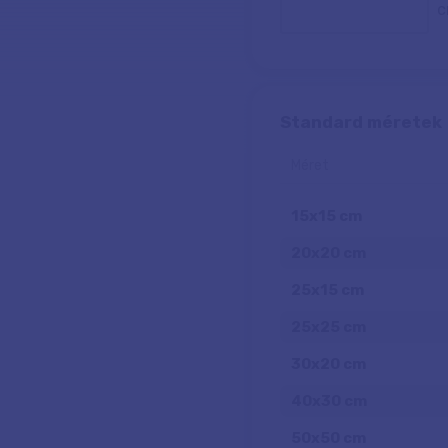
Standard méretek
Méret
15
x
15
cm
20
x
20
cm
25
x
15
cm
25
x
25
cm
30
x
20
cm
40
x
30
cm
50
x
50
cm