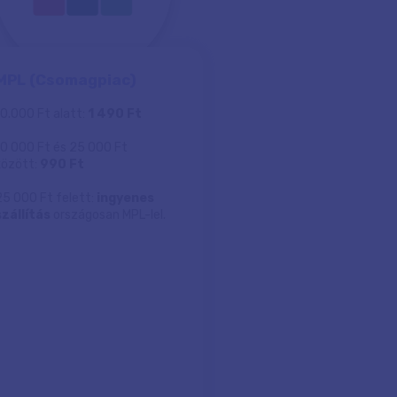
MPL (Csomagpiac)
10.000 Ft alatt:
1 490 Ft
10 000 Ft és 25 000 Ft
között:
990 Ft
25 000 Ft felett:
ingyenes
szállítás
országosan MPL-lel.