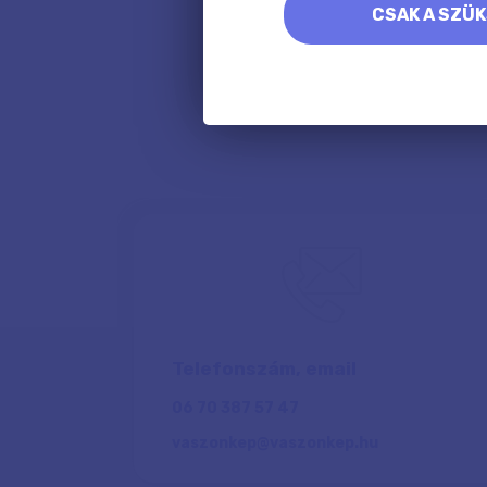
CSAK A SZÜ
Telefonszám, email
06 70 387 57 47
vaszonkep@vaszonkep.hu