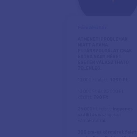
FámaFutár
ÁTMENETI PROBLÉMÁK
MIATT A FÁMA
FUTÁRSZOLGÁLAT CSAK
EXTRA NAGY MÉRET
ESETÉN VÁLASZTHATÓ
JELENLEG.
10.000 Ft alatt:
1 290 Ft
10 000 Ft és 25 000 Ft
között:
790 Ft
25 000 Ft felett:
ingyenes
szállítás
országosan
FámaFutárral.
300 cm-es körméret felet