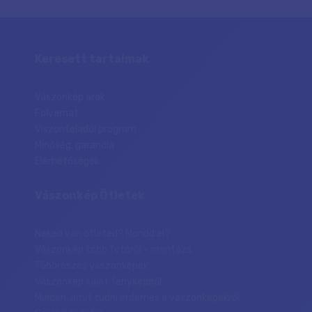
Keresett tartalmak
Vászonkép árak
Folyamat
Viszonteladói program
Minőség, garancia
Elérhetőségek
Vászonkép Ötletek
Neked van ötleted? Mondd el?
Vászonkép több fotóról - montázs
Többrészes vászonképek
Vászonkép saját fényképből
Minden, amit tudni érdemes a vászonképekről