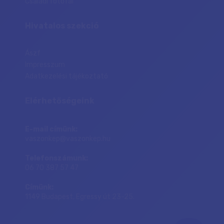
Családi fotófal
Hivatalos szekció
Ászf
Impresszum
Adatkezelési tájékoztató
Elérhetőségeink
E-mail címünk:
vaszonkep@vaszonkep.hu
Telefonszámunk:
06 70 387 57 47
Címünk:
1149 Budapest, Egressy út 23-25.