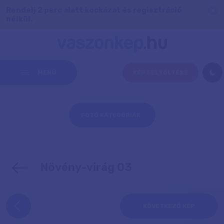
Rendelj 2 perc alatt kockázat és regisztráció
nélkül.
MENÜ
KÉP FELTÖLTÉSE
FOTÓ KATEGÓRIÁK
Növény-virág 03
KÖVETKEZŐ KÉP