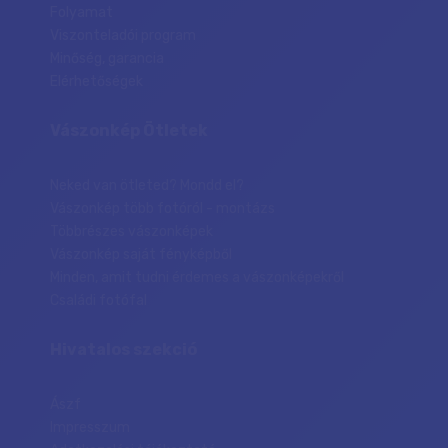
Folyamat
Viszonteladói program
Minőség, garancia
Elérhetőségek
Vászonkép Ötletek
Neked van ötleted? Mondd el?
Vászonkép több fotóról - montázs
Többrészes vászonképek
Vászonkép saját fényképből
Minden, amit tudni érdemes a vászonképekről
Családi fotófal
Hivatalos szekció
Ászf
Impresszum