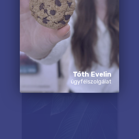
Tóth Evelin
ügyfélszolgálat