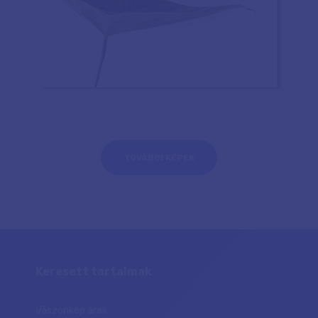
TOVÁBBI KÉPEK
Keresett tartalmak
Vászonkép árak