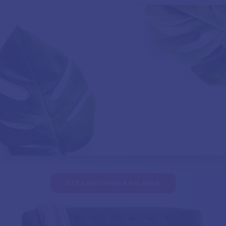
EZT SZERETNÉM A FALAMRA