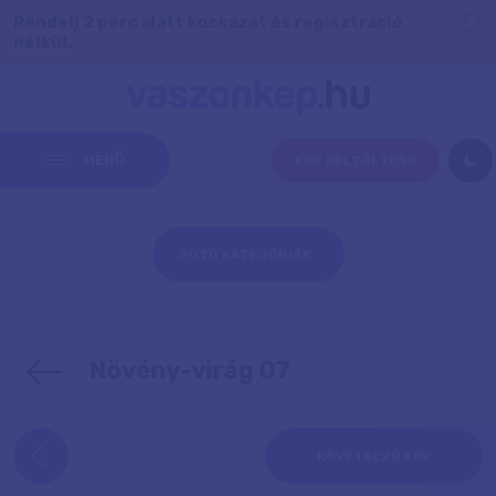
Rendelj 2 perc alatt kockázat és regisztráció
nélkül.
MENÜ
KÉP FELTÖLTÉSE
FOTÓ KATEGÓRIÁK
Növény-virág 07
KÖVETKEZŐ KÉP