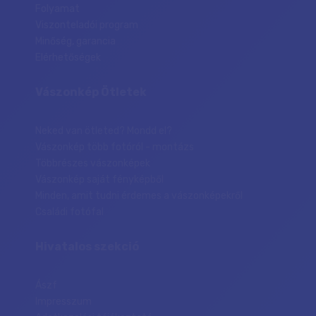
Folyamat
Viszonteladói program
Minőség, garancia
Elérhetőségek
Vászonkép Ötletek
Neked van ötleted? Mondd el?
Vászonkép több fotóról - montázs
Többrészes vászonképek
Vászonkép saját fényképből
Minden, amit tudni érdemes a vászonképekről
Családi fotófal
Hivatalos szekció
Ászf
Impresszum