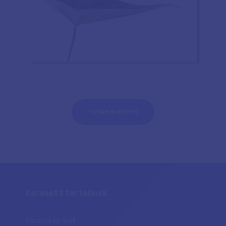
TOVÁBBI KÉPEK
Keresett tartalmak
Vászonkép árak