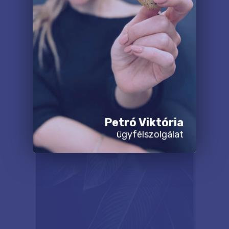
Petró Viktória
ügyfélszolgálat