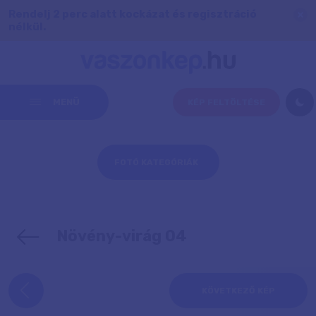
Rendelj 2 perc alatt kockázat és regisztráció
nélkül.
MENÜ
KÉP FELTÖLTÉSE
FOTÓ KATEGÓRIÁK
Növény-virág 04
KÖVETKEZŐ KÉP