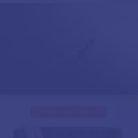
EZT SZERETNÉM A FALAMRA