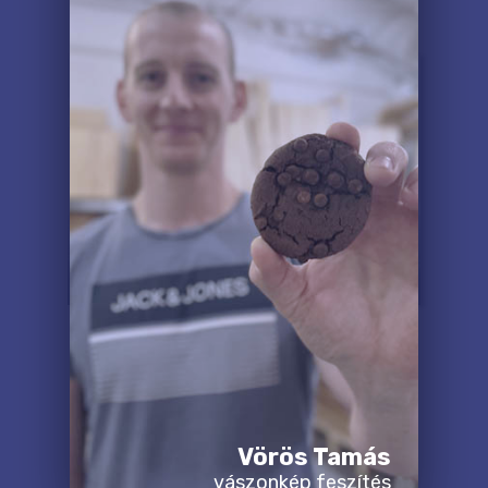
Vörös Tamás
vászonkép feszítés