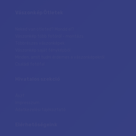
Vászonkép Ötletek
Neked van ötleted? Mondd el?
Vászonkép több fotóról - montázs
Többrészes vászonképek
Vászonkép saját fényképből
Minden, amit tudni érdemes a vászonképekről
Családi fotófal
Hivatalos szekció
Ászf
Impresszum
Adatkezelési tájékoztató
Elérhetőségeink