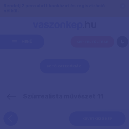
Rendelj 2 perc alatt kockázat és regisztráció
nélkül.
MENÜ
KÉP FELTÖLTÉSE
FOTÓ KATEGÓRIÁK
Szürrealista művészet 11
KÖVETKEZŐ KÉP