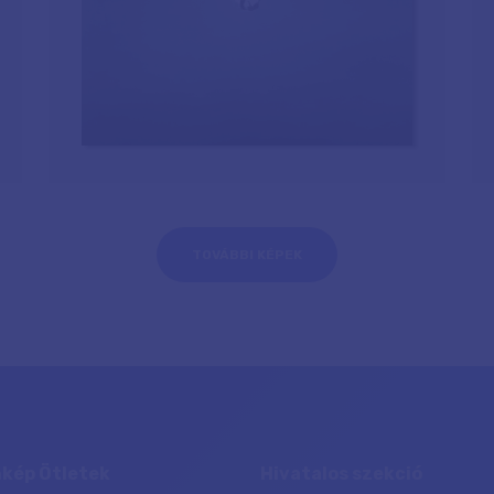
TOVÁBBI KÉPEK
kép Ötletek
Hivatalos szekció