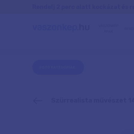
Rendelj 2 perc alatt kockázat és r
VÁSZONKÉP
REND
ÁRAK
FOTÓ KATEGÓRIÁK
Szürrealista művészet 1