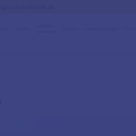
egisztráció nélkül.
MINŐSÉG,
ELÉS
GALÉRIA
MONTÁZS
AJÁNDÉKUTALVÁNY
ÖTLET
GARANCIA
4