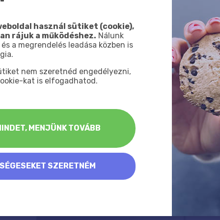
eboldal használ sütiket (cookie),
van rájuk a működéshez.
Nálunk
 és a megrendelés leadása közben is
gia.
sütiket nem szeretnéd engedélyezni,
ookie-kat is elfogadhatod.
INDET, MENJÜNK TOVÁBB
KSÉGESEKET SZERETNÉM