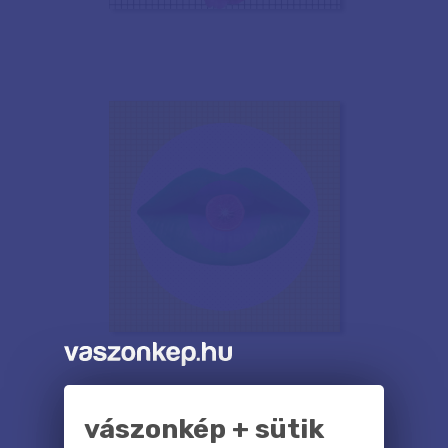
vászonkép + sütik