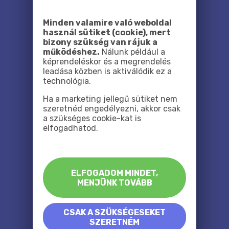
Minden valamire való weboldal
használ sütiket (cookie), mert
bizony szükség van rájuk a
működéshez.
Nálunk például a
képrendeléskor és a megrendelés
leadása közben is aktiválódik ez a
technológia.
Ha a marketing jellegű sütiket nem
szeretnéd engedélyezni, akkor csak
a szükséges cookie-kat is
elfogadhatod.
ELFOGADOM MINDET,
MENJÜNK TOVÁBB
CSAK A SZÜKSÉGESEKET
SZERETNÉM