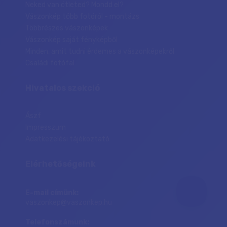
Neked van ötleted? Mondd el?
Vászonkép több fotóról - montázs
Többrészes vászonképek
Vászonkép saját fényképből
Minden, amit tudni érdemes a vászonképekről
Családi fotófal
Hivatalos szekció
Ászf
Impresszum
Adatkezelési tájékoztató
Elérhetőségeink
E-mail címünk:
vaszonkep@vaszonkep.hu
Telefonszámunk: