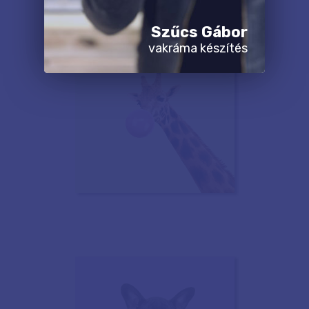
Szűcs Gábor
vakráma készítés