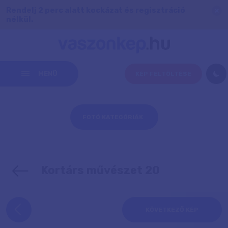
Rendelj 2 perc alatt kockázat és regisztráció
nélkül.
MENÜ
KÉP FELTÖLTÉSE
FOTÓ KATEGÓRIÁK
Kortárs művészet 20
KÖVETKEZŐ KÉP