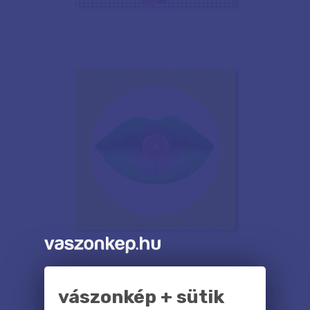
vászonkép + sütik