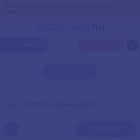
Rendelj 2 perc alatt kockázat és regisztráció
nélkül.
MENÜ
KÉP FELTÖLTÉSE
FOTÓ KATEGÓRIÁK
Kortárs művészet 30
KÖVETKEZŐ KÉP