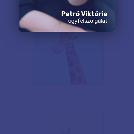
Petró Viktória
ügyfélszolgálat