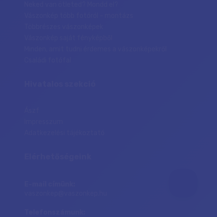
Neked van ötleted? Mondd el?
Vászonkép több fotóról - montázs
Többrészes vászonképek
Vászonkép saját fényképből
Minden, amit tudni érdemes a vászonképekről
Családi fotófal
Hivatalos szekció
Ászf
Impresszum
Adatkezelési tájékoztató
Elérhetőségeink
E-mail címünk:
vaszonkep@vaszonkep.hu
Telefonszámunk: