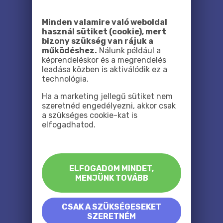
Minden valamire való weboldal
használ sütiket (cookie), mert
bizony szükség van rájuk a
működéshez.
Nálunk például a
képrendeléskor és a megrendelés
leadása közben is aktiválódik ez a
technológia.
Ha a marketing jellegű sütiket nem
szeretnéd engedélyezni, akkor csak
a szükséges cookie-kat is
elfogadhatod.
ELFOGADOM MINDET,
MENJÜNK TOVÁBB
CSAK A SZÜKSÉGESEKET
SZERETNÉM