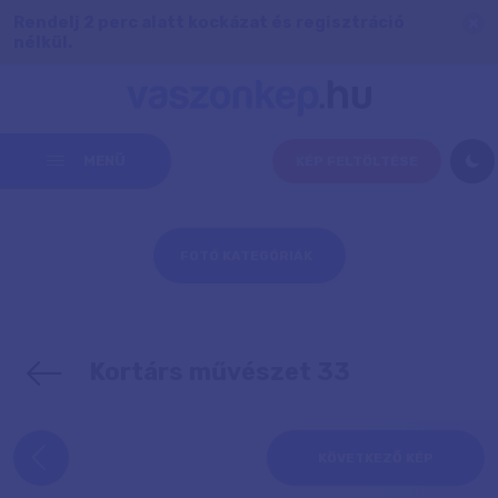
Rendelj 2 perc alatt kockázat és regisztráció
nélkül.
MENÜ
KÉP FELTÖLTÉSE
FOTÓ KATEGÓRIÁK
Kortárs művészet 33
KÖVETKEZŐ KÉP