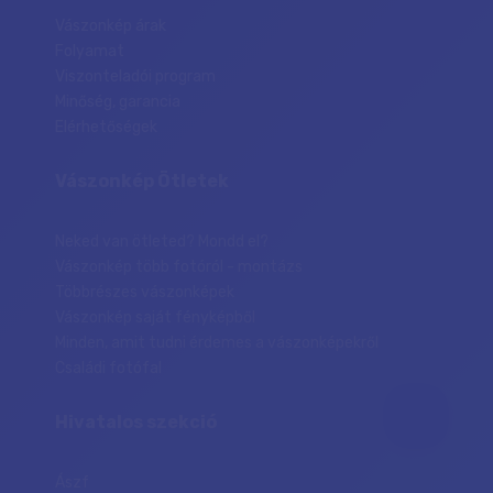
Vászonkép árak
Folyamat
Viszonteladói program
Minőség, garancia
Elérhetőségek
Vászonkép Ötletek
Neked van ötleted? Mondd el?
Vászonkép több fotóról - montázs
Többrészes vászonképek
Vászonkép saját fényképből
Minden, amit tudni érdemes a vászonképekről
Családi fotófal
Hivatalos szekció
Ászf