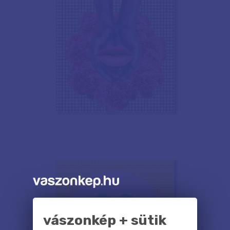
vászonkép + sütik