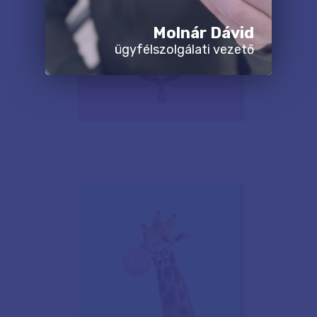
Molnár Dávid
ügyfélszolgálati vezető