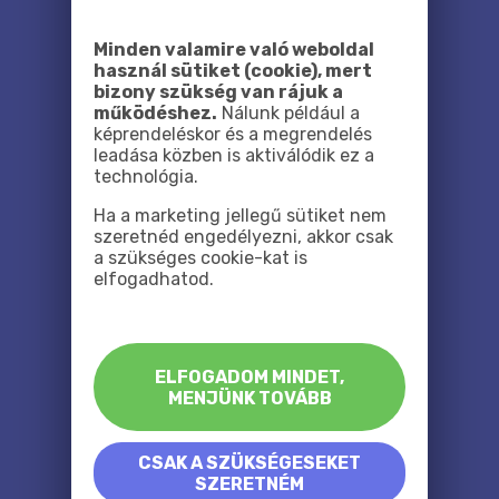
Minden valamire való weboldal
használ sütiket (cookie), mert
bizony szükség van rájuk a
működéshez.
Nálunk például a
képrendeléskor és a megrendelés
leadása közben is aktiválódik ez a
technológia.
Ha a marketing jellegű sütiket nem
szeretnéd engedélyezni, akkor csak
a szükséges cookie-kat is
elfogadhatod.
ELFOGADOM MINDET,
MENJÜNK TOVÁBB
CSAK A SZÜKSÉGESEKET
SZERETNÉM