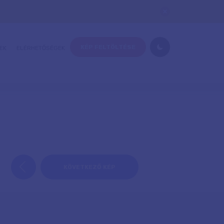
KÉP FELTÖLTÉSE
EK
ELÉRHETŐSÉGEK
KÖVETKEZŐ KÉP