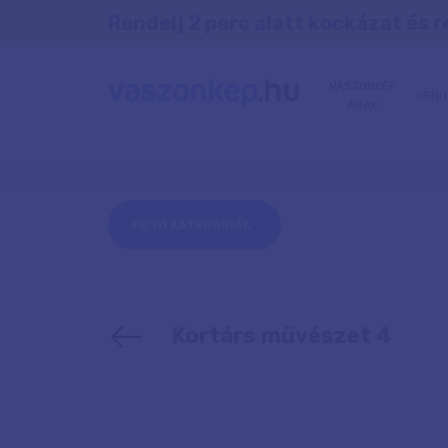
Rendelj 2 perc alatt kockázat és r
VÁSZONKÉP
REND
ÁRAK
FOTÓ KATEGÓRIÁK
Kortárs művészet 4