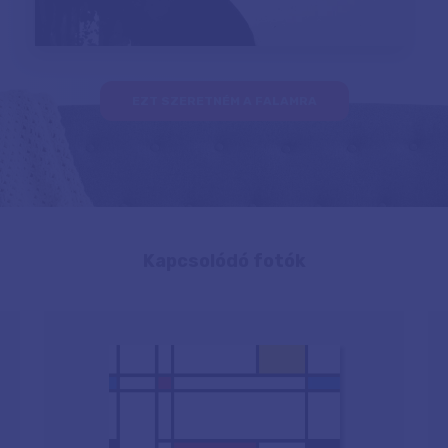
EZT SZERETNÉM A FALAMRA
Kapcsolódó fotók