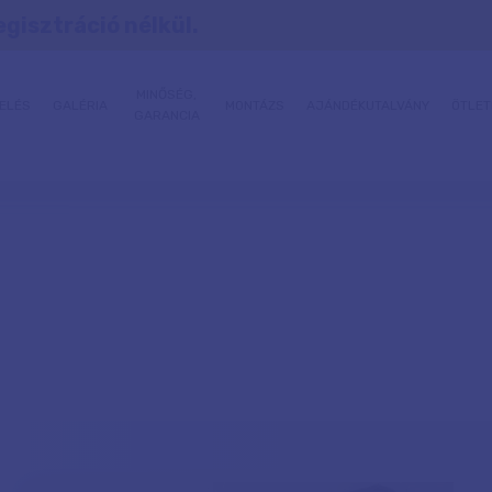
egisztráció nélkül.
MINŐSÉG,
ELÉS
GALÉRIA
MONTÁZS
AJÁNDÉKUTALVÁNY
ÖTLET
GARANCIA