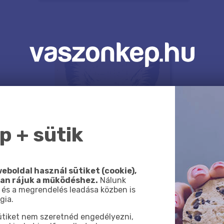
 + sütik
eboldal használ sütiket (cookie),
van rájuk a működéshez.
Nálunk
 és a megrendelés leadása közben is
gia.
sütiket nem szeretnéd engedélyezni,