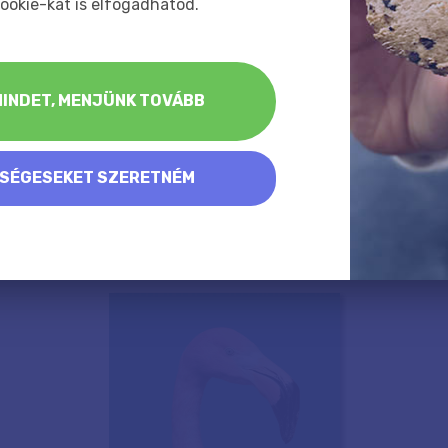
ookie-kat is elfogadhatod.
INDET, MENJÜNK TOVÁBB
KSÉGESEKET SZERETNÉM