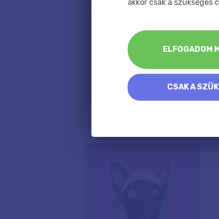
akkor csak a szükséges c
ELFOGADOM M
CSAK A SZÜ