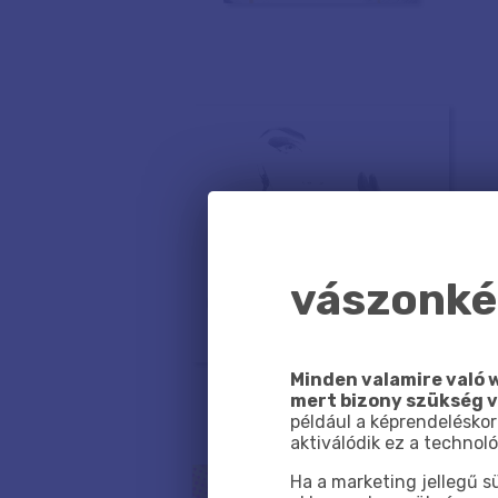
vászonkép
Minden valamire való w
mert bizony szükség 
például a képrendeléskor
aktiválódik ez a technoló
Ha a marketing jellegű 