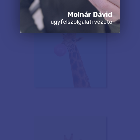
Molnár Dávid
ügyfélszolgálati vezető