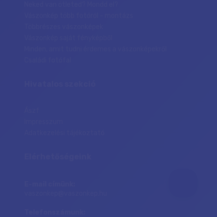
Neked van ötleted? Mondd el?
Vászonkép több fotóról - montázs
Többrészes vászonképek
Vászonkép saját fényképből
Minden, amit tudni érdemes a vászonképekről
Családi fotófal
Hivatalos szekció
Ászf
Impresszum
Adatkezelési tájékoztató
Elérhetőségeink
E-mail címünk:
vaszonkep@vaszonkep.hu
Telefonszámunk: