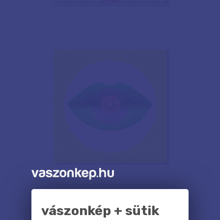
vászonkép + sütik