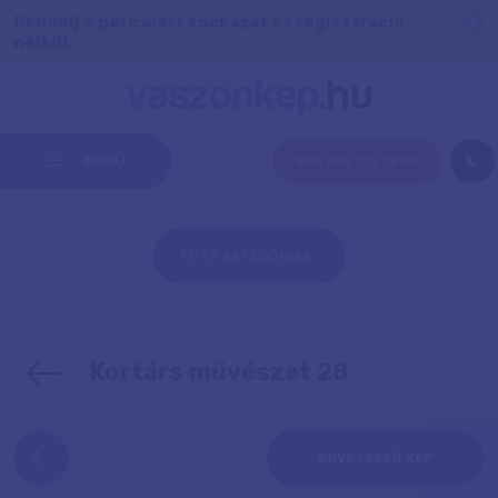
Rendelj 2 perc alatt kockázat és regisztráció
nélkül.
MENÜ
KÉP FELTÖLTÉSE
FOTÓ KATEGÓRIÁK
Kortárs művészet 28
KÖVETKEZŐ KÉP