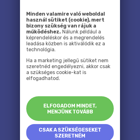
Minden valamire való weboldal
használ sütiket (cookie), mert
bizony szükség van rájuk a
működéshez.
Nálunk például a
képrendeléskor és a megrendelés
leadása közben is aktiválódik ez a
technológia.
Ha a marketing jellegű sütiket nem
szeretnéd engedélyezni, akkor csak
a szükséges cookie-kat is
elfogadhatod.
ELFOGADOM MINDET,
MENJÜNK TOVÁBB
CSAK A SZÜKSÉGESEKET
SZERETNÉM