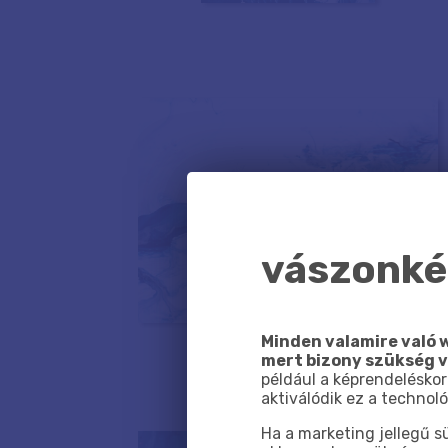
vászonkép
Minden valamire való w
mert bizony szükség 
például a képrendeléskor
aktiválódik ez a technoló
Ha a marketing jellegű 