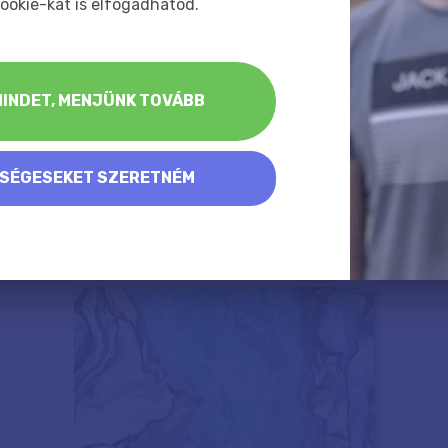
ookie-kat is elfogadhatod.
INDET, MENJÜNK TOVÁBB
KSÉGESEKET SZERETNÉM