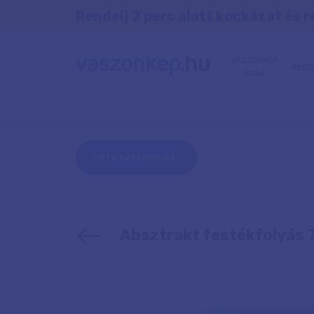
Rendelj 2 perc alatt kockázat és r
VÁSZONKÉP
REND
ÁRAK
FOTÓ KATEGÓRIÁK
Absztrakt festékfolyás 