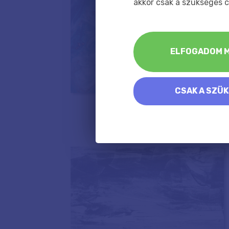
akkor csak a szükséges c
ELFOGADOM M
CSAK A SZÜ