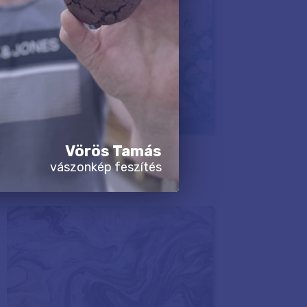
Vörös Tamás
vászonkép feszítés