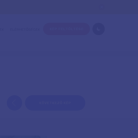
KÉP FELTÖLTÉSE
EK
ELÉRHETŐSÉGEK
KÖVETKEZŐ KÉP