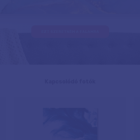
EZT SZERETNÉM A FALAMRA
Kapcsolódó fotók