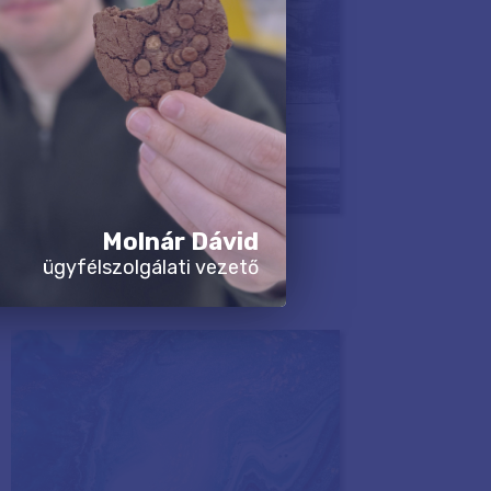
Molnár Dávid
ügyfélszolgálati vezető