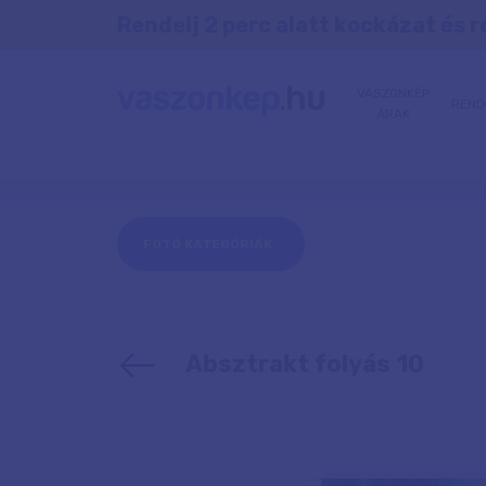
Rendelj 2 perc alatt kockázat és r
VÁSZONKÉP
REND
ÁRAK
FOTÓ KATEGÓRIÁK
Absztrakt folyás 10