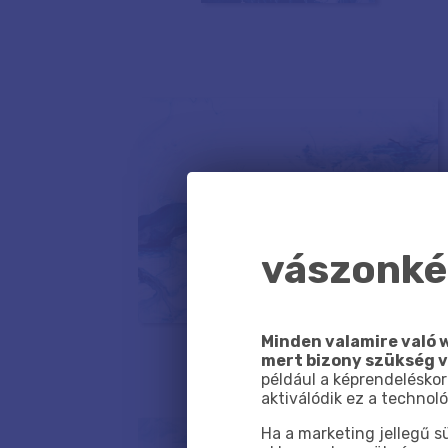
vászonkép
Minden valamire való w
mert bizony szükség 
például a képrendeléskor
aktiválódik ez a technoló
Ha a marketing jellegű 