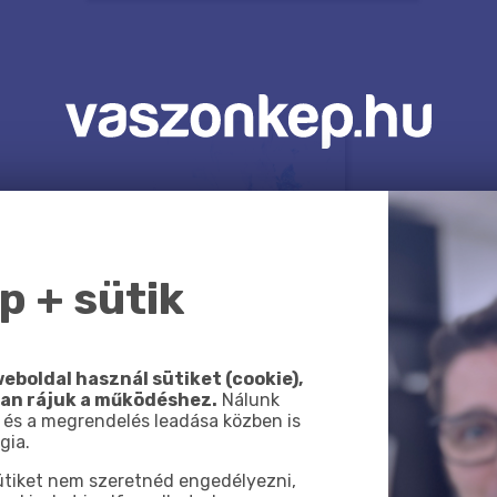
 + sütik
eboldal használ sütiket (cookie),
van rájuk a működéshez.
Nálunk
 és a megrendelés leadása közben is
gia.
sütiket nem szeretnéd engedélyezni,