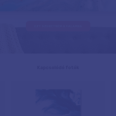
EZT SZERETNÉM A FALAMRA
Kapcsolódó fotók