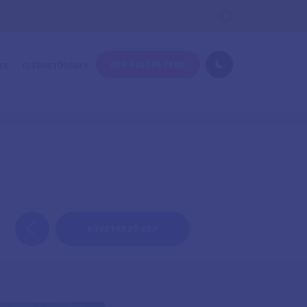
KÉP FELTÖLTÉSE
EK
ELÉRHETŐSÉGEK
KÖVETKEZŐ KÉP