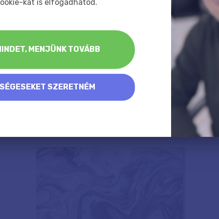
ookie-kat is elfogadhatod.
INDET, MENJÜNK TOVÁBB
KSÉGESEKET SZERETNÉM