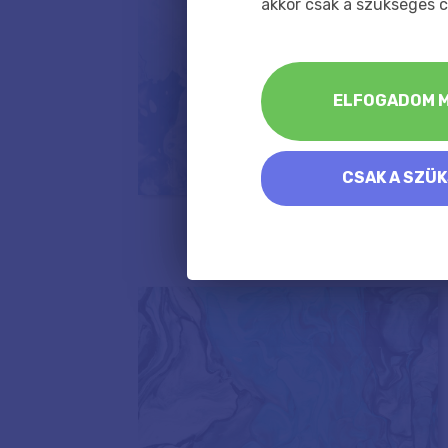
akkor csak a szükséges c
ELFOGADOM M
CSAK A SZÜ