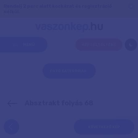
Rendelj 2 perc alatt kockázat és regisztráció
nélkül.
MENÜ
KÉP FELTÖLTÉSE
FOTÓ KATEGÓRIÁK
Absztrakt folyás 68
KÖVETKEZŐ KÉP