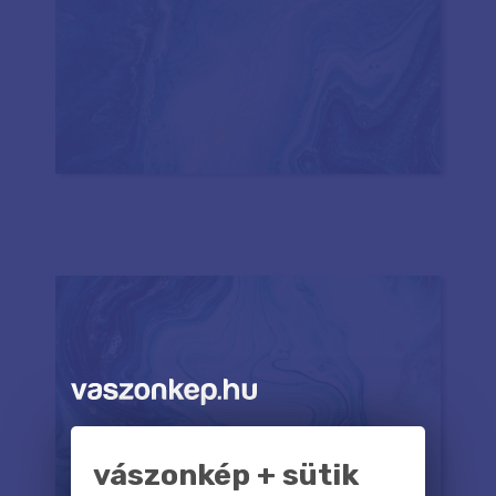
vászonkép + sütik