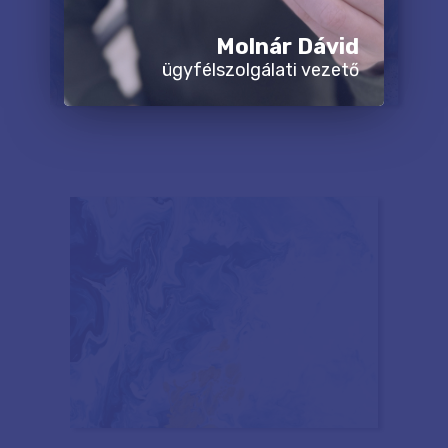
Molnár Dávid
ügyfélszolgálati vezető