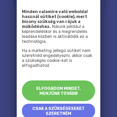
Minden valamire való weboldal
használ sütiket (cookie), mert
bizony szükség van rájuk a
működéshez.
Nálunk például a
képrendeléskor és a megrendelés
leadása közben is aktiválódik ez a
technológia.
Ha a marketing jellegű sütiket nem
szeretnéd engedélyezni, akkor csak
a szükséges cookie-kat is
elfogadhatod.
ELFOGADOM MINDET,
MENJÜNK TOVÁBB
CSAK A SZÜKSÉGESEKET
SZERETNÉM