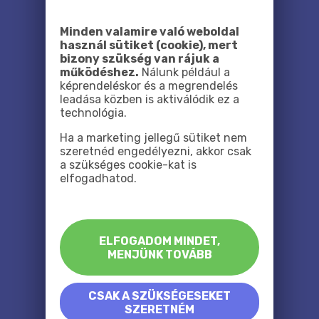
Minden valamire való weboldal
használ sütiket (cookie), mert
bizony szükség van rájuk a
működéshez.
Nálunk például a
képrendeléskor és a megrendelés
leadása közben is aktiválódik ez a
technológia.
Ha a marketing jellegű sütiket nem
szeretnéd engedélyezni, akkor csak
a szükséges cookie-kat is
elfogadhatod.
ELFOGADOM MINDET,
MENJÜNK TOVÁBB
CSAK A SZÜKSÉGESEKET
SZERETNÉM