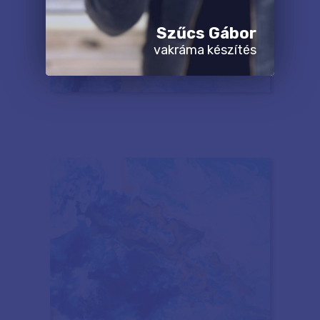
Szűcs Gábor
vakráma készítés