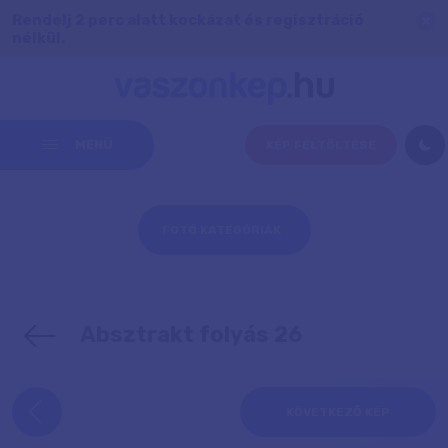
Rendelj 2 perc alatt kockázat és regisztráció
nélkül.
MENÜ
KÉP FELTÖLTÉSE
FOTÓ KATEGÓRIÁK
Absztrakt folyás 26
KÖVETKEZŐ KÉP