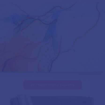
EZT SZERETNÉM A FALAMRA