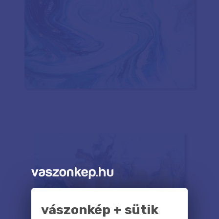
vászonkép + sütik