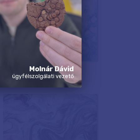
Molnár Dávid
ügyfélszolgálati vezető