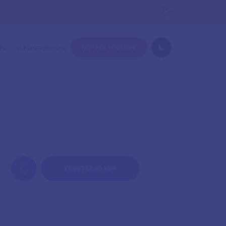
KÉP FELTÖLTÉSE
EK
ELÉRHETŐSÉGEK
KÖVETKEZŐ KÉP