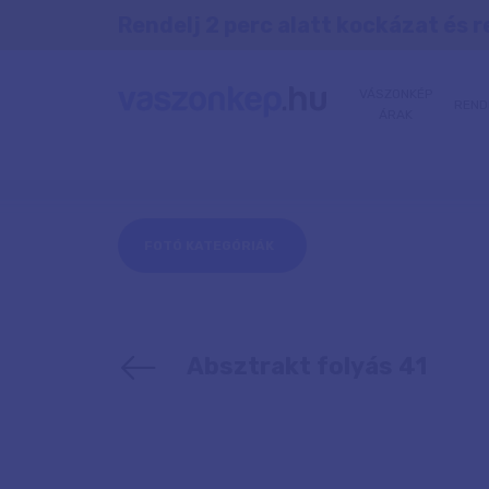
Rendelj 2 perc alatt kockázat és r
VÁSZONKÉP
REND
ÁRAK
FOTÓ KATEGÓRIÁK
Absztrakt folyás 41