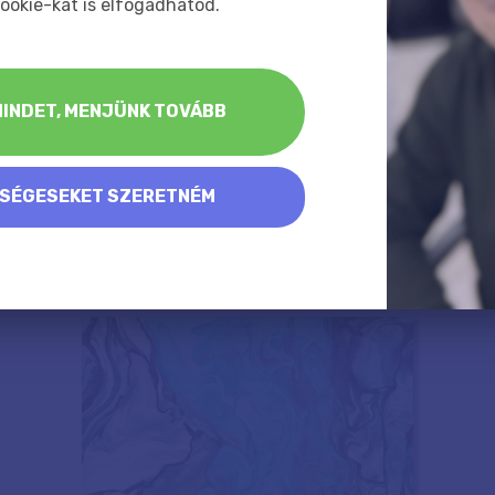
ookie-kat is elfogadhatod.
INDET, MENJÜNK TOVÁBB
KSÉGESEKET SZERETNÉM