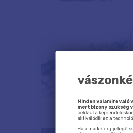
vászonkép
Minden valamire való w
mert bizony szükség 
például a képrendeléskor
aktiválódik ez a technoló
Ha a marketing jellegű 