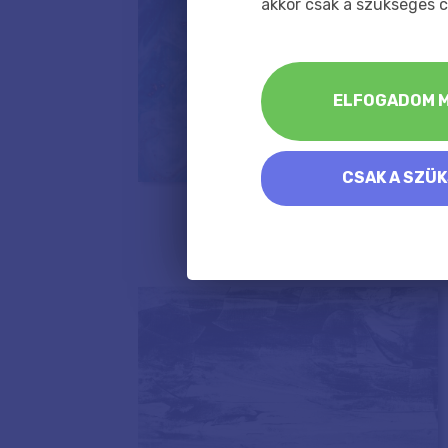
akkor csak a szükséges c
ELFOGADOM M
CSAK A SZÜ