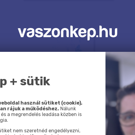
 + sütik
eboldal használ sütiket (cookie),
van rájuk a működéshez.
Nálunk
 és a megrendelés leadása közben is
gia.
sütiket nem szeretnéd engedélyezni,