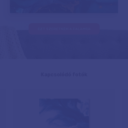
EZT SZERETNÉM A FALAMRA
Kapcsolódó fotók