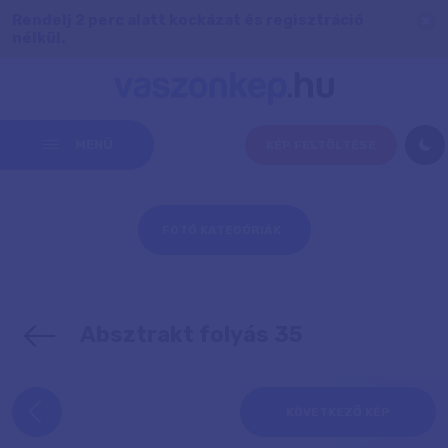
Rendelj 2 perc alatt kockázat és regisztráció
nélkül.
MENÜ
KÉP FELTÖLTÉSE
FOTÓ KATEGÓRIÁK
Absztrakt folyás 35
KÖVETKEZŐ KÉP