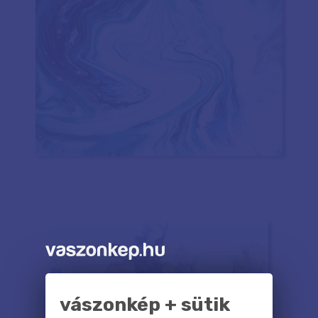
vászonkép + sütik