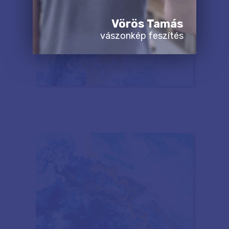
Vörös Tamás
vászonkép feszítés