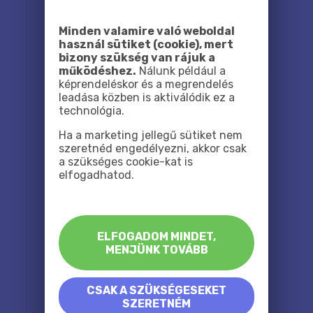
Minden valamire való weboldal
használ sütiket (cookie), mert
bizony szükség van rájuk a
működéshez.
Nálunk például a
képrendeléskor és a megrendelés
leadása közben is aktiválódik ez a
technológia.
Ha a marketing jellegű sütiket nem
szeretnéd engedélyezni, akkor csak
a szükséges cookie-kat is
elfogadhatod.
ELFOGADOM MINDET,
MENJÜNK TOVÁBB
CSAK A SZÜKSÉGESEKET
SZERETNÉM