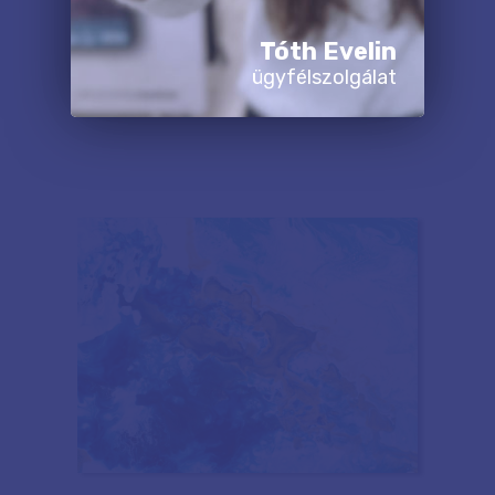
Tóth Evelin
ügyfélszolgálat