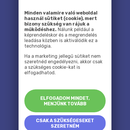
Minden valamire való weboldal
használ sütiket (cookie), mert
bizony szükség van rájuk a
működéshez.
Nálunk például a
képrendeléskor és a megrendelés
leadása közben is aktiválódik ez a
technológia.
Ha a marketing jellegű sütiket nem
szeretnéd engedélyezni, akkor csak
a szükséges cookie-kat is
elfogadhatod.
ELFOGADOM MINDET,
MENJÜNK TOVÁBB
CSAK A SZÜKSÉGESEKET
SZERETNÉM