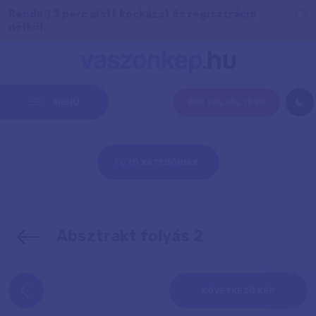
Rendelj 2 perc alatt kockázat és regisztráció
nélkül.
MENÜ
KÉP FELTÖLTÉSE
FOTÓ KATEGÓRIÁK
Absztrakt folyás 2
KÖVETKEZŐ KÉP