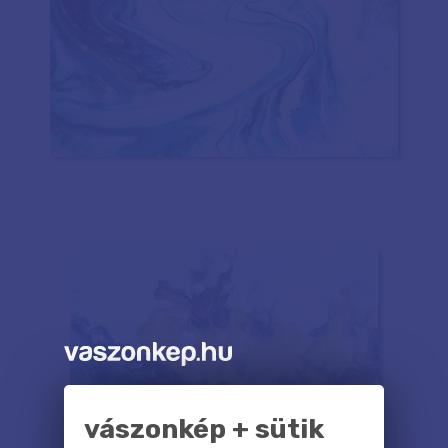
vászonkép + sütik