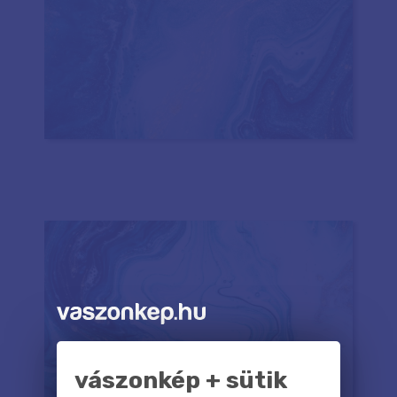
vászonkép + sütik