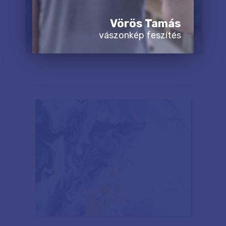
Vörös Tamás
vászonkép feszítés