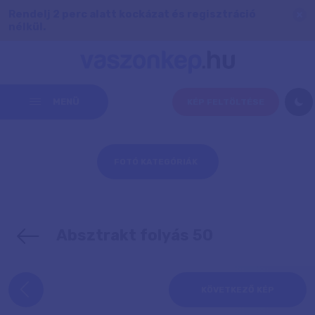
Rendelj 2 perc alatt kockázat és regisztráció
nélkül.
MENÜ
KÉP FELTÖLTÉSE
FOTÓ KATEGÓRIÁK
Absztrakt folyás 50
KÖVETKEZŐ KÉP