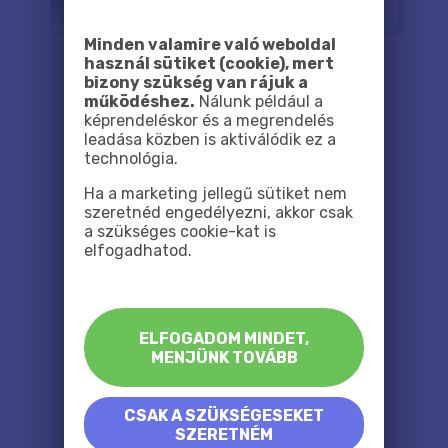
Minden valamire való weboldal
használ sütiket (cookie), mert
bizony szükség van rájuk a
működéshez.
Nálunk például a
képrendeléskor és a megrendelés
leadása közben is aktiválódik ez a
technológia.
Ha a marketing jellegű sütiket nem
szeretnéd engedélyezni, akkor csak
a szükséges cookie-kat is
elfogadhatod.
ELFOGADOM MINDET,
MENJÜNK TOVÁBB
CSAK A SZÜKSÉGESEKET
SZERETNÉM