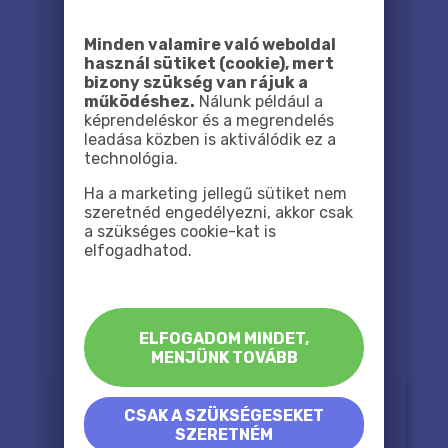
Minden valamire való weboldal
használ sütiket (cookie), mert
bizony szükség van rájuk a
működéshez.
Nálunk például a
képrendeléskor és a megrendelés
leadása közben is aktiválódik ez a
technológia.
Ha a marketing jellegű sütiket nem
szeretnéd engedélyezni, akkor csak
a szükséges cookie-kat is
elfogadhatod.
ELFOGADOM MINDET,
MENJÜNK TOVÁBB
CSAK A SZÜKSÉGESEKET
SZERETNÉM