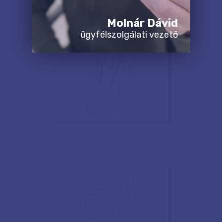
Molnár Dávid
ügyfélszolgálati vezető