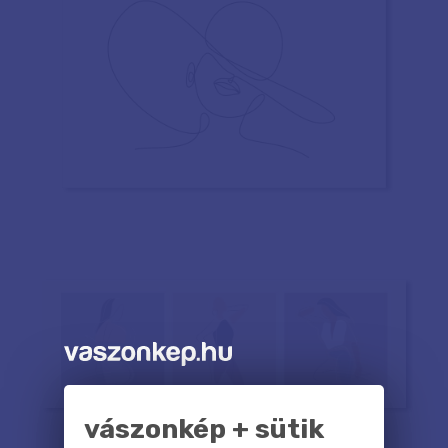
vászonkép + sütik