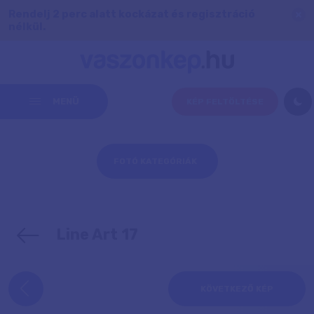
Rendelj 2 perc alatt kockázat és regisztráció
nélkül.
MENÜ
KÉP FELTÖLTÉSE
FOTÓ KATEGÓRIÁK
Line Art 17
KÖVETKEZŐ KÉP