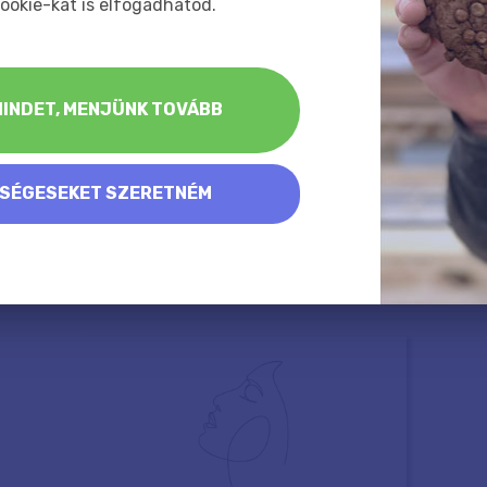
ookie-kat is elfogadhatod.
INDET, MENJÜNK TOVÁBB
KSÉGESEKET SZERETNÉM