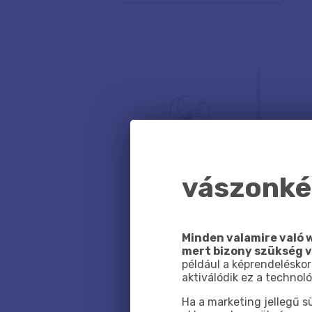
vászonkép
Minden valamire való w
mert bizony szükség 
például a képrendeléskor
aktiválódik ez a technoló
Ha a marketing jellegű 