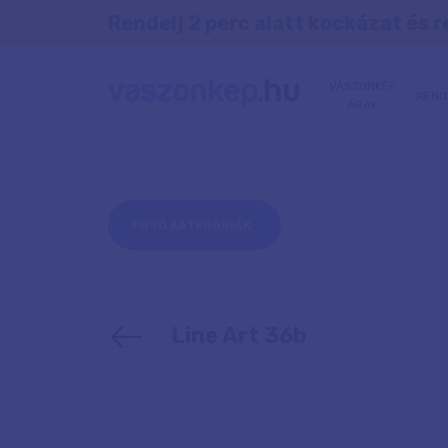
Rendelj 2 perc alatt kockázat és r
VÁSZONKÉP
REND
ÁRAK
FOTÓ KATEGÓRIÁK
Line Art 36b