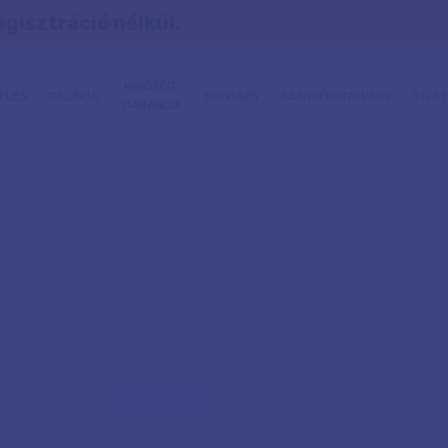
egisztráció nélkül.
MINŐSÉG,
ELÉS
GALÉRIA
MONTÁZS
AJÁNDÉKUTALVÁNY
ÖTLET
GARANCIA