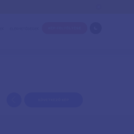
KÉP FELTÖLTÉSE
EK
ELÉRHETŐSÉGEK
KÖVETKEZŐ KÉP