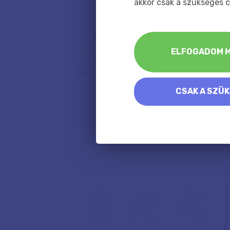
akkor csak a szükséges c
ELFOGADOM M
CSAK A SZÜ