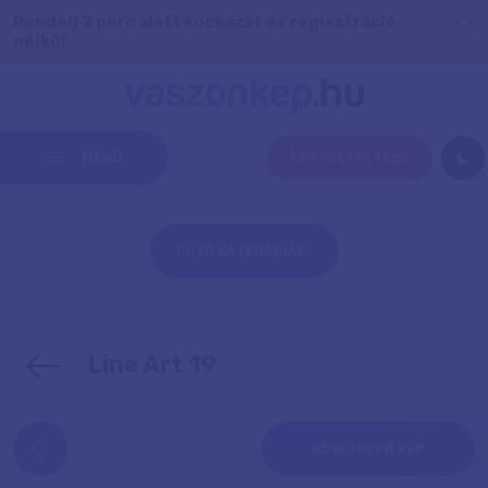
Rendelj 2 perc alatt kockázat és regisztráció
nélkül.
MENÜ
KÉP FELTÖLTÉSE
FOTÓ KATEGÓRIÁK
Line Art 19
KÖVETKEZŐ KÉP