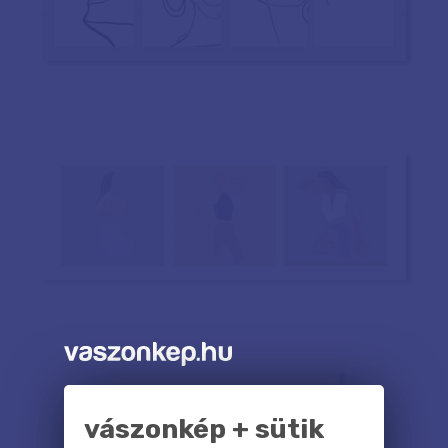
vászonkép + sütik