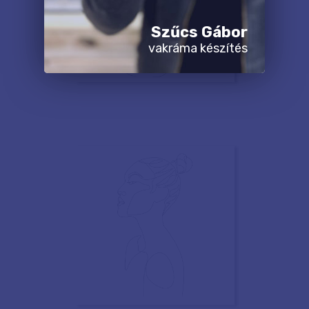
Szűcs Gábor
vakráma készítés