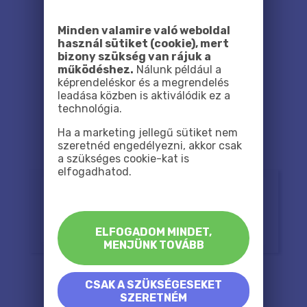
Minden valamire való weboldal
használ sütiket (cookie), mert
bizony szükség van rájuk a
működéshez.
Nálunk például a
képrendeléskor és a megrendelés
leadása közben is aktiválódik ez a
technológia.
Ha a marketing jellegű sütiket nem
szeretnéd engedélyezni, akkor csak
a szükséges cookie-kat is
elfogadhatod.
ELFOGADOM MINDET,
MENJÜNK TOVÁBB
CSAK A SZÜKSÉGESEKET
SZERETNÉM