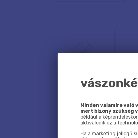
vászonkép
Minden valamire való w
mert bizony szükség 
például a képrendeléskor
aktiválódik ez a technoló
Ha a marketing jellegű 