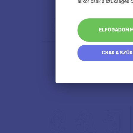
akkor csak a szükséges c
ELFOGADOM M
CSAK A SZÜ