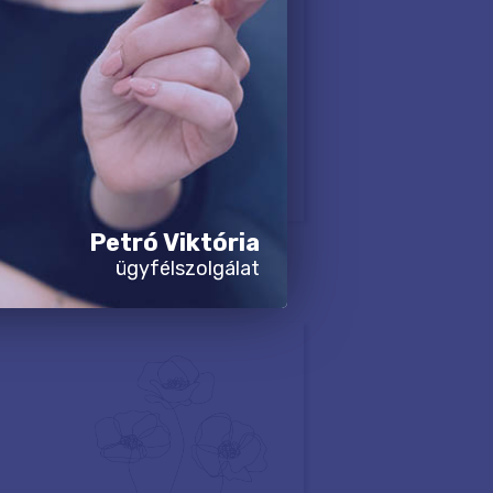
Petró Viktória
ügyfélszolgálat