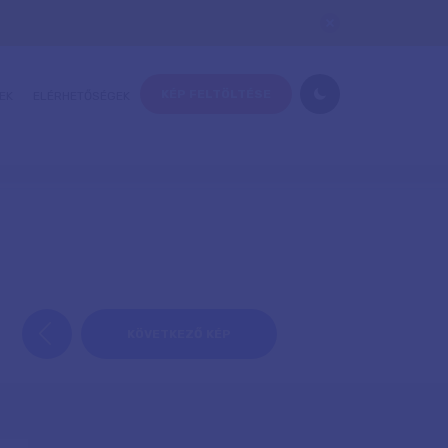
KÉP FELTÖLTÉSE
EK
ELÉRHETŐSÉGEK
KÖVETKEZŐ KÉP