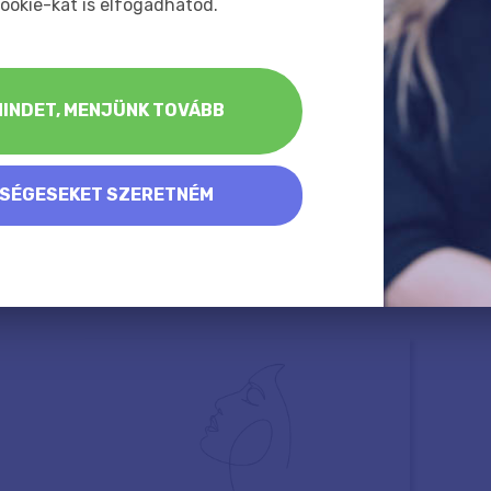
ookie-kat is elfogadhatod.
INDET, MENJÜNK TOVÁBB
KSÉGESEKET SZERETNÉM