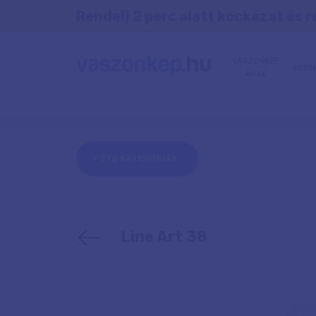
Rendelj 2 perc alatt kockázat és r
VÁSZONKÉP
REND
ÁRAK
FOTÓ KATEGÓRIÁK
Line Art 38