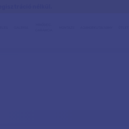
egisztráció nélkül.
MINŐSÉG,
ELÉS
GALÉRIA
MONTÁZS
AJÁNDÉKUTALVÁNY
ÖTLET
GARANCIA