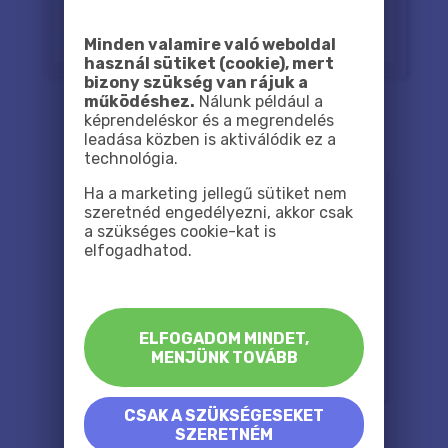
Minden valamire való weboldal
használ sütiket (cookie), mert
bizony szükség van rájuk a
működéshez.
Nálunk például a
képrendeléskor és a megrendelés
leadása közben is aktiválódik ez a
technológia.
Ha a marketing jellegű sütiket nem
szeretnéd engedélyezni, akkor csak
a szükséges cookie-kat is
elfogadhatod.
ELFOGADOM MINDET,
MENJÜNK TOVÁBB
CSAK A SZÜKSÉGESEKET
SZERETNÉM