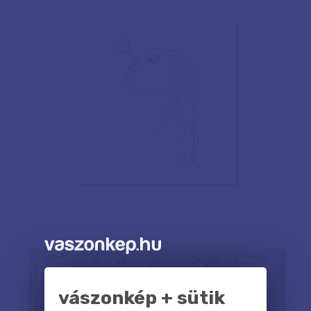
vászonkép + sütik