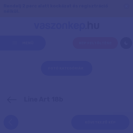
Rendelj 2 perc alatt kockázat és regisztráció
nélkül.
MENÜ
KÉP FELTÖLTÉSE
FOTÓ KATEGÓRIÁK
Line Art 18b
KÖVETKEZŐ KÉP