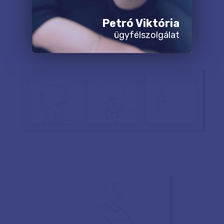
Petró Viktória
ügyfélszolgálat