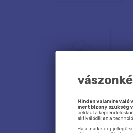
vászonkép
Minden valamire való w
mert bizony szükség 
például a képrendeléskor
aktiválódik ez a technoló
Ha a marketing jellegű 