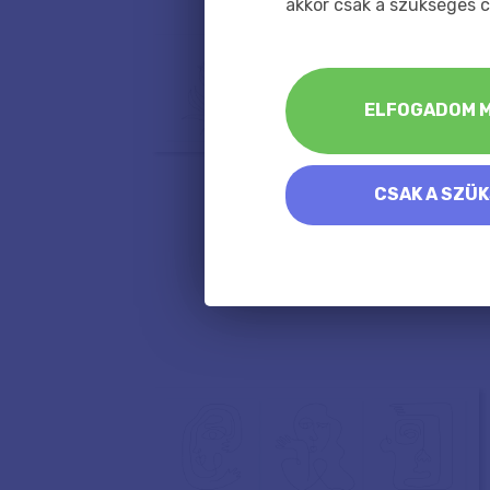
akkor csak a szükséges c
ELFOGADOM M
CSAK A SZÜ