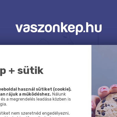
 + sütik
eboldal használ sütiket (cookie),
van rájuk a működéshez.
Nálunk
 és a megrendelés leadása közben is
gia.
sütiket nem szeretnéd engedélyezni,