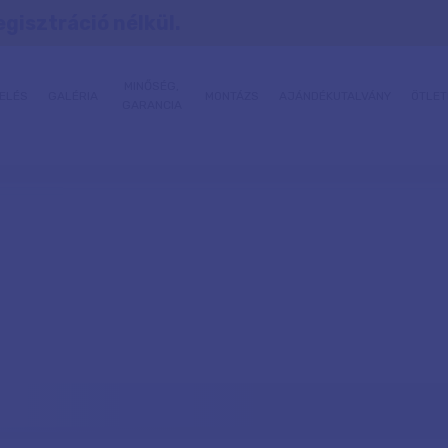
egisztráció nélkül.
MINŐSÉG,
ELÉS
GALÉRIA
MONTÁZS
AJÁNDÉKUTALVÁNY
ÖTLET
GARANCIA