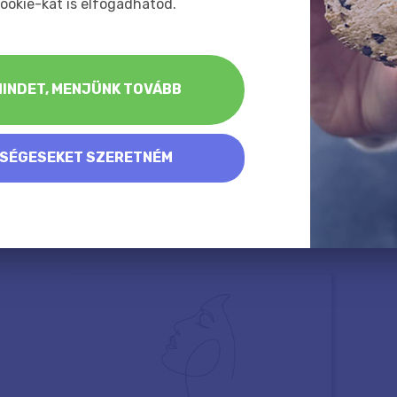
ookie-kat is elfogadhatod.
INDET, MENJÜNK TOVÁBB
KSÉGESEKET SZERETNÉM