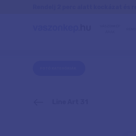
Rendelj 2 perc alatt kockázat és r
VÁSZONKÉP
REND
ÁRAK
FOTÓ KATEGÓRIÁK
Line Art 31