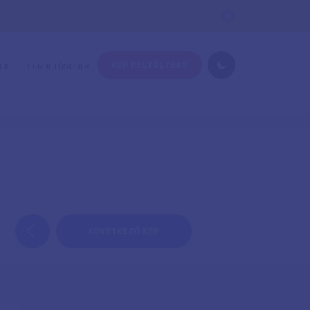
KÉP FELTÖLTÉSE
EK
ELÉRHETŐSÉGEK
KÖVETKEZŐ KÉP