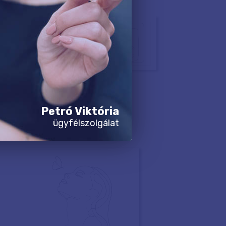
Petró Viktória
ügyfélszolgálat