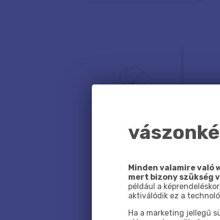
vászonkép
Minden valamire való w
mert bizony szükség 
például a képrendeléskor
aktiválódik ez a technoló
Ha a marketing jellegű 