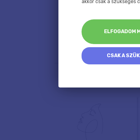
akkor csak a szükséges c
ELFOGADOM M
CSAK A SZÜ