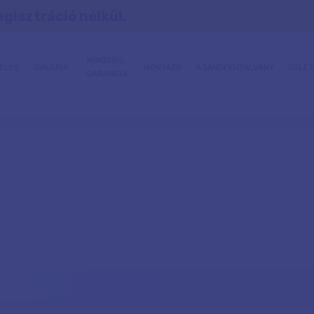
egisztráció nélkül.
MINŐSÉG,
ELÉS
GALÉRIA
MONTÁZS
AJÁNDÉKUTALVÁNY
ÖTLET
GARANCIA