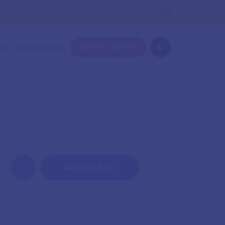
KÉP FELTÖLTÉSE
EK
ELÉRHETŐSÉGEK
KÖVETKEZŐ KÉP