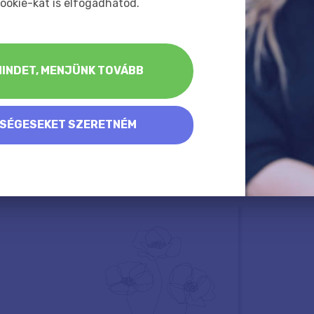
ookie-kat is elfogadhatod.
INDET, MENJÜNK TOVÁBB
KSÉGESEKET SZERETNÉM