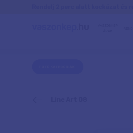
Rendelj 2 perc alatt kockázat és r
VÁSZONKÉP
REND
ÁRAK
FOTÓ KATEGÓRIÁK
Line Art 08