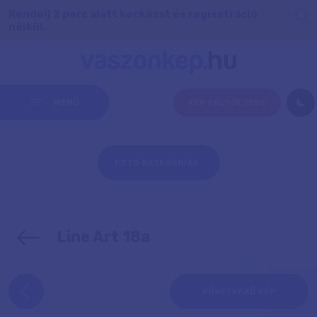
Rendelj 2 perc alatt kockázat és regisztráció
nélkül.
MENÜ
KÉP FELTÖLTÉSE
FOTÓ KATEGÓRIÁK
Line Art 18a
KÖVETKEZŐ KÉP