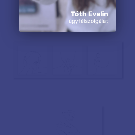
Tóth Evelin
ügyfélszolgálat