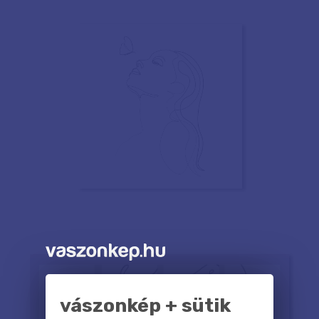
vászonkép + sütik