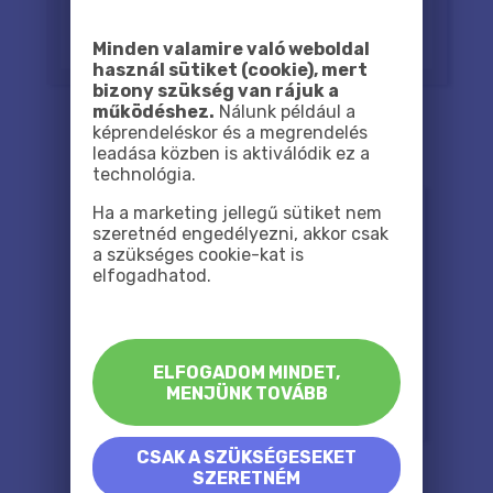
Minden valamire való weboldal
használ sütiket (cookie), mert
bizony szükség van rájuk a
működéshez.
Nálunk például a
képrendeléskor és a megrendelés
leadása közben is aktiválódik ez a
technológia.
Ha a marketing jellegű sütiket nem
szeretnéd engedélyezni, akkor csak
a szükséges cookie-kat is
elfogadhatod.
ELFOGADOM MINDET,
MENJÜNK TOVÁBB
CSAK A SZÜKSÉGESEKET
SZERETNÉM