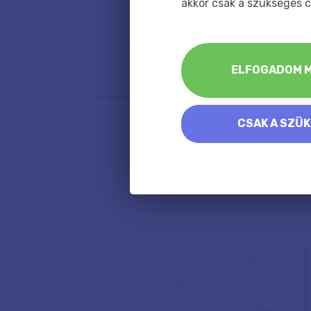
akkor csak a szükséges c
ELFOGADOM M
CSAK A SZÜ