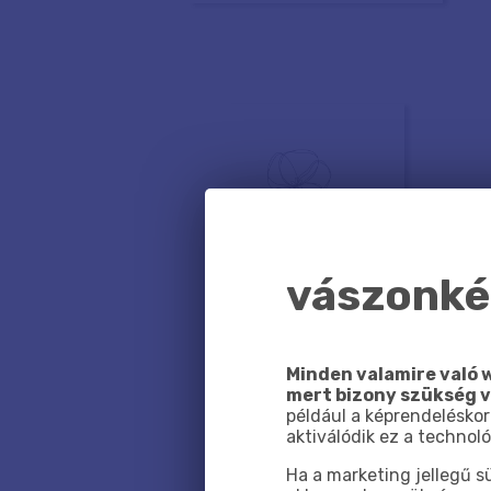
vászonkép
Minden valamire való w
mert bizony szükség 
például a képrendeléskor
aktiválódik ez a technoló
Ha a marketing jellegű 