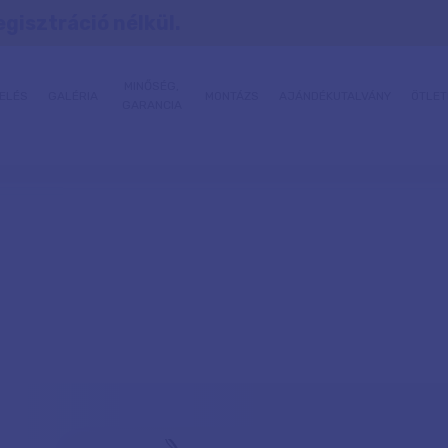
egisztráció nélkül.
MINŐSÉG,
ELÉS
GALÉRIA
MONTÁZS
AJÁNDÉKUTALVÁNY
ÖTLET
GARANCIA