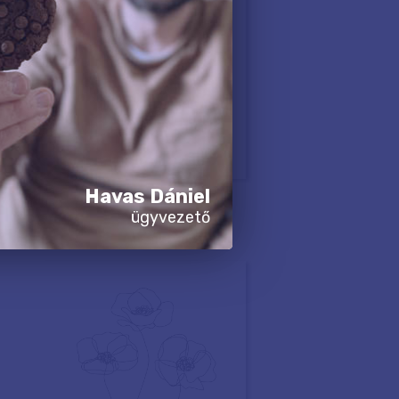
Havas Dániel
ügyvezető