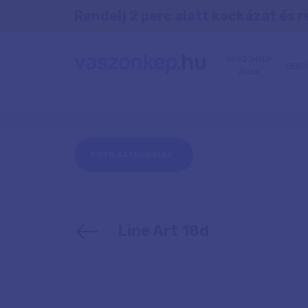
Rendelj 2 perc alatt kockázat és r
VÁSZONKÉP
REND
ÁRAK
FOTÓ KATEGÓRIÁK
Line Art 18d