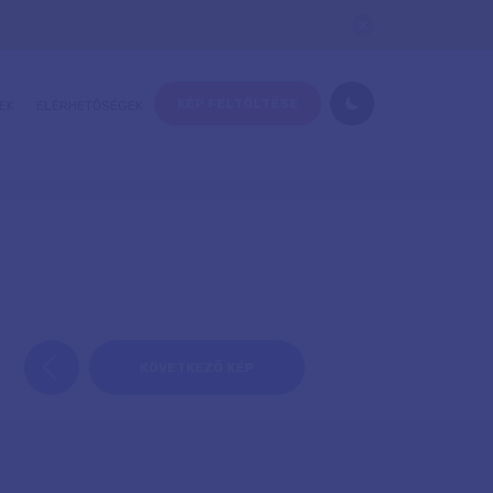
KÉP FELTÖLTÉSE
EK
ELÉRHETŐSÉGEK
KÖVETKEZŐ KÉP