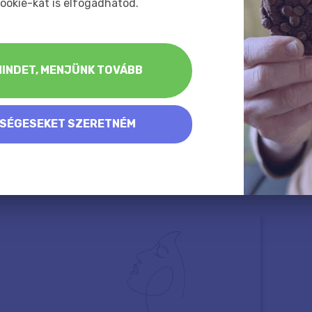
ookie-kat is elfogadhatod.
INDET, MENJÜNK TOVÁBB
KSÉGESEKET SZERETNÉM