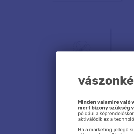
vászonkép
Minden valamire való w
mert bizony szükség 
például a képrendeléskor
aktiválódik ez a technoló
Ha a marketing jellegű 