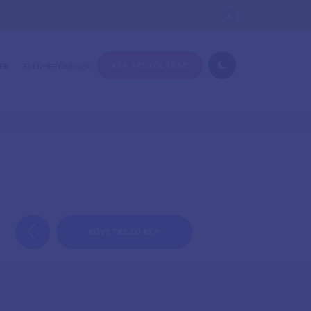
KÉP FELTÖLTÉSE
EK
ELÉRHETŐSÉGEK
KÖVETKEZŐ KÉP