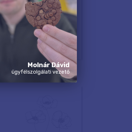
Molnár Dávid
ügyfélszolgálati vezető