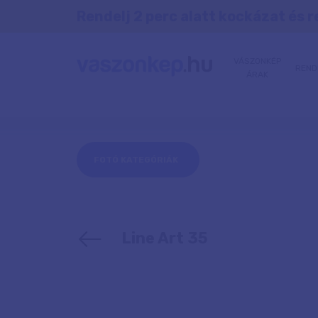
Rendelj 2 perc alatt kockázat és r
VÁSZONKÉP
REND
ÁRAK
FOTÓ KATEGÓRIÁK
Line Art 35