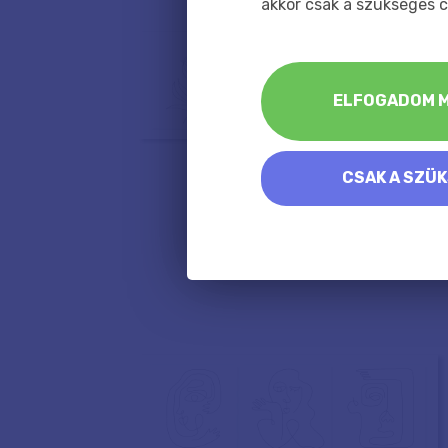
akkor csak a szükséges c
ELFOGADOM M
CSAK A SZÜ