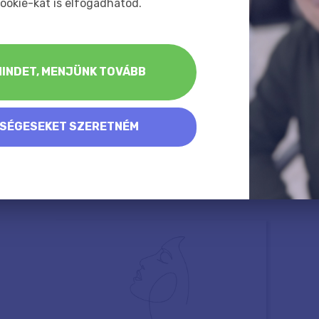
ookie-kat is elfogadhatod.
INDET, MENJÜNK TOVÁBB
KSÉGESEKET SZERETNÉM