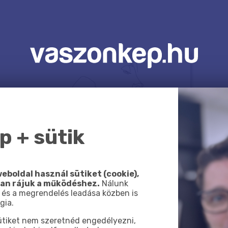
 + sütik
eboldal használ sütiket (cookie),
van rájuk a működéshez.
Nálunk
 és a megrendelés leadása közben is
gia.
sütiket nem szeretnéd engedélyezni,