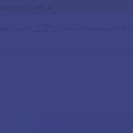
egisztráció nélkül.
MINŐSÉG,
ELÉS
GALÉRIA
MONTÁZS
AJÁNDÉKUTALVÁNY
ÖTLET
GARANCIA