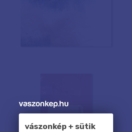
vászonkép + sütik