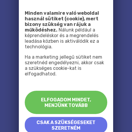
Minden valamire való weboldal
használ sütiket (cookie), mert
bizony szükség van rájuk a
működéshez.
Nálunk például a
képrendeléskor és a megrendelés
leadása közben is aktiválódik ez a
technológia.
Ha a marketing jellegű sütiket nem
szeretnéd engedélyezni, akkor csak
a szükséges cookie-kat is
elfogadhatod.
ELFOGADOM MINDET,
MENJÜNK TOVÁBB
CSAK A SZÜKSÉGESEKET
SZERETNÉM