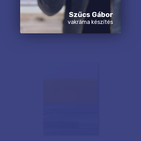
Szűcs Gábor
vakráma készítés