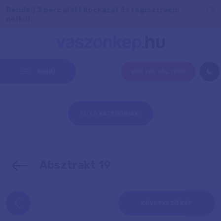
Rendelj 2 perc alatt kockázat és regisztráció
nélkül.
MENÜ
KÉP FELTÖLTÉSE
FOTÓ KATEGÓRIÁK
Absztrakt 19
KÖVETKEZŐ KÉP