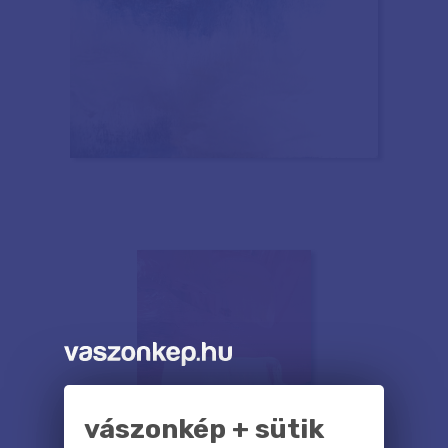
vászonkép + sütik