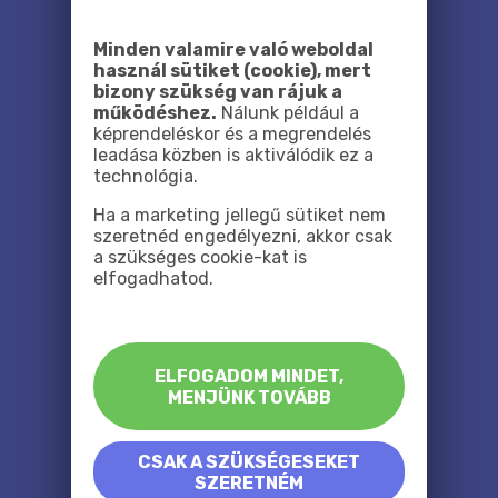
Minden valamire való weboldal
használ sütiket (cookie), mert
bizony szükség van rájuk a
működéshez.
Nálunk például a
képrendeléskor és a megrendelés
leadása közben is aktiválódik ez a
technológia.
Ha a marketing jellegű sütiket nem
szeretnéd engedélyezni, akkor csak
a szükséges cookie-kat is
elfogadhatod.
ELFOGADOM MINDET,
MENJÜNK TOVÁBB
CSAK A SZÜKSÉGESEKET
SZERETNÉM