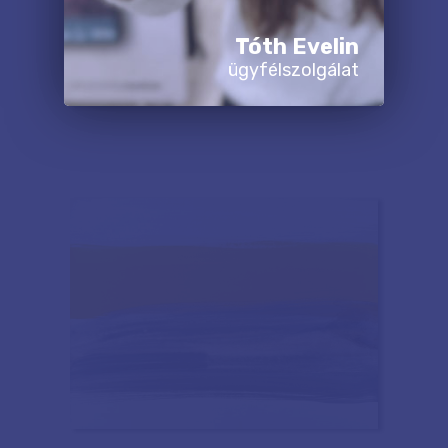
Tóth Evelin
ügyfélszolgálat