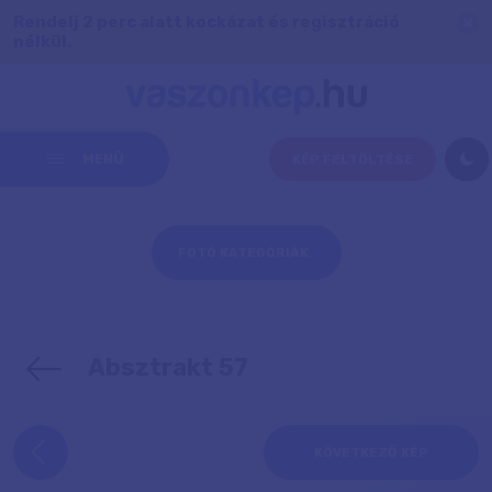
Rendelj 2 perc alatt kockázat és regisztráció
nélkül.
MENÜ
KÉP FELTÖLTÉSE
FOTÓ KATEGÓRIÁK
Absztrakt 57
KÖVETKEZŐ KÉP