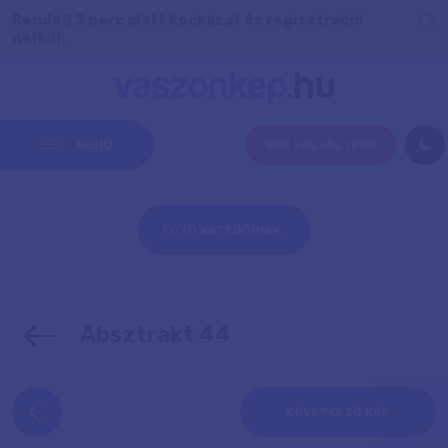
Rendelj 2 perc alatt kockázat és regisztráció
nélkül.
MENÜ
KÉP FELTÖLTÉSE
FOTÓ KATEGÓRIÁK
Absztrakt 44
KÖVETKEZŐ KÉP