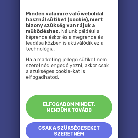
Minden valamire való weboldal
használ sütiket (cookie), mert
bizony szükség van rájuk a
működéshez.
Nálunk például a
képrendeléskor és a megrendelés
leadása közben is aktiválódik ez a
technológia.
Ha a marketing jellegű sütiket nem
szeretnéd engedélyezni, akkor csak
a szükséges cookie-kat is
elfogadhatod.
ELFOGADOM MINDET,
MENJÜNK TOVÁBB
CSAK A SZÜKSÉGESEKET
SZERETNÉM