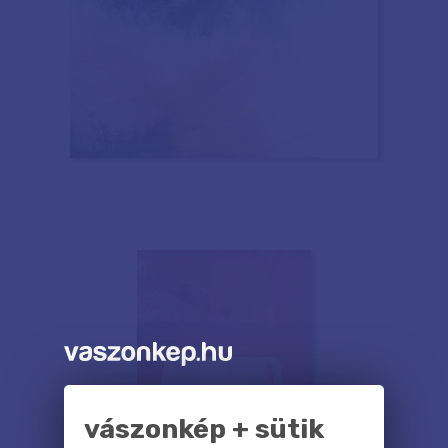
vászonkép + sütik