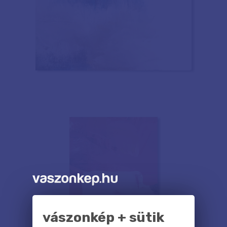
vászonkép + sütik