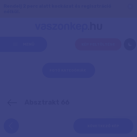
Rendelj 2 perc alatt kockázat és regisztráció
nélkül.
MENÜ
KÉP FELTÖLTÉSE
FOTÓ KATEGÓRIÁK
Absztrakt 66
KÖVETKEZŐ KÉP