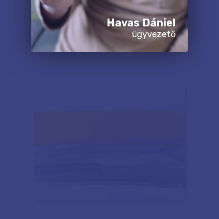
Havas Dániel
ügyvezető