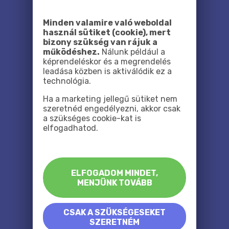
Minden valamire való weboldal
használ sütiket (cookie), mert
bizony szükség van rájuk a
működéshez.
Nálunk például a
képrendeléskor és a megrendelés
leadása közben is aktiválódik ez a
technológia.
Ha a marketing jellegű sütiket nem
szeretnéd engedélyezni, akkor csak
a szükséges cookie-kat is
elfogadhatod.
ELFOGADOM MINDET,
MENJÜNK TOVÁBB
CSAK A SZÜKSÉGESEKET
SZERETNÉM