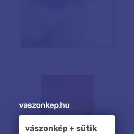
vászonkép + sütik