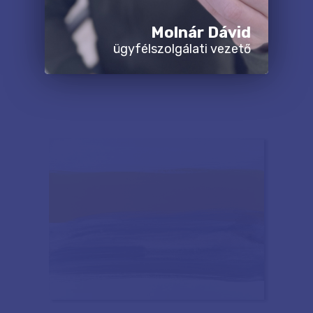
Molnár Dávid
ügyfélszolgálati vezető