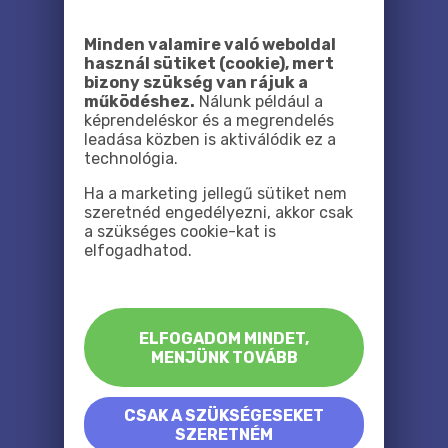
Minden valamire való weboldal
használ sütiket (cookie), mert
bizony szükség van rájuk a
működéshez.
Nálunk például a
képrendeléskor és a megrendelés
leadása közben is aktiválódik ez a
technológia.
Ha a marketing jellegű sütiket nem
szeretnéd engedélyezni, akkor csak
a szükséges cookie-kat is
elfogadhatod.
ELFOGADOM MINDET,
MENJÜNK TOVÁBB
CSAK A SZÜKSÉGESEKET
SZERETNÉM