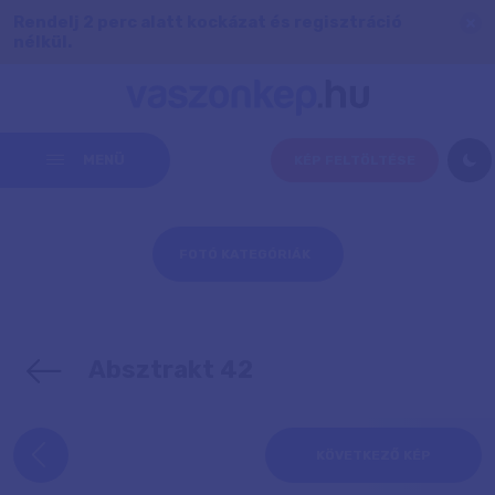
Rendelj 2 perc alatt kockázat és regisztráció
nélkül.
MENÜ
KÉP FELTÖLTÉSE
FOTÓ KATEGÓRIÁK
Absztrakt 42
KÖVETKEZŐ KÉP