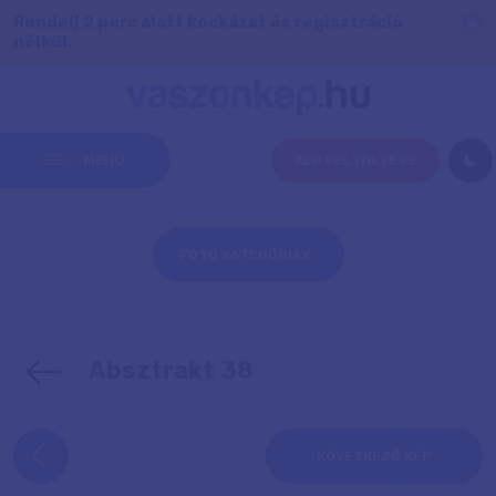
Rendelj 2 perc alatt kockázat és regisztráció
nélkül.
MENÜ
KÉP FELTÖLTÉSE
FOTÓ KATEGÓRIÁK
Absztrakt 38
KÖVETKEZŐ KÉP