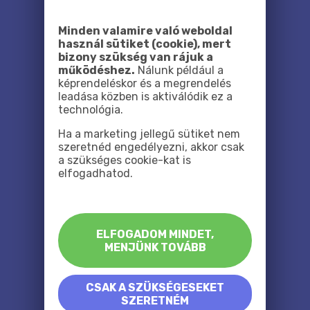
Minden valamire való weboldal
használ sütiket (cookie), mert
bizony szükség van rájuk a
működéshez.
Nálunk például a
képrendeléskor és a megrendelés
leadása közben is aktiválódik ez a
technológia.
Ha a marketing jellegű sütiket nem
szeretnéd engedélyezni, akkor csak
a szükséges cookie-kat is
elfogadhatod.
ELFOGADOM MINDET,
MENJÜNK TOVÁBB
CSAK A SZÜKSÉGESEKET
SZERETNÉM