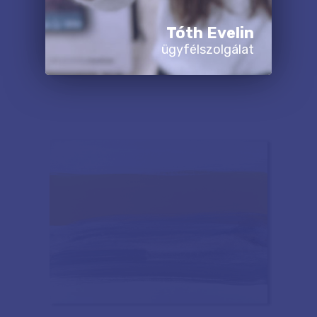
Tóth Evelin
ügyfélszolgálat