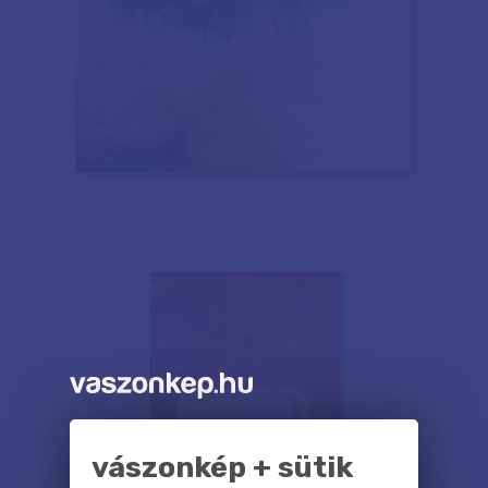
vászonkép + sütik