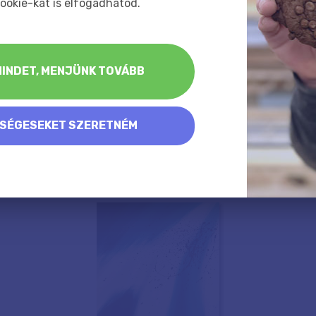
ookie-kat is elfogadhatod.
INDET, MENJÜNK TOVÁBB
KSÉGESEKET SZERETNÉM