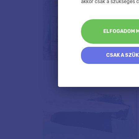
akkor csak a szükséges c
ELFOGADOM M
CSAK A SZÜ