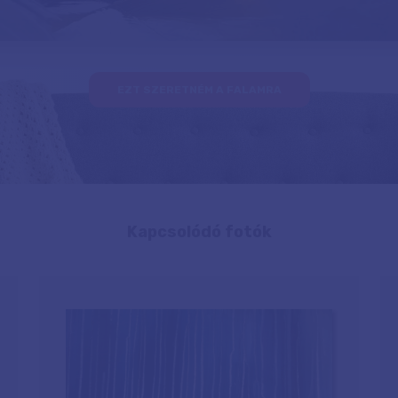
EZT SZERETNÉM A FALAMRA
Kapcsolódó fotók