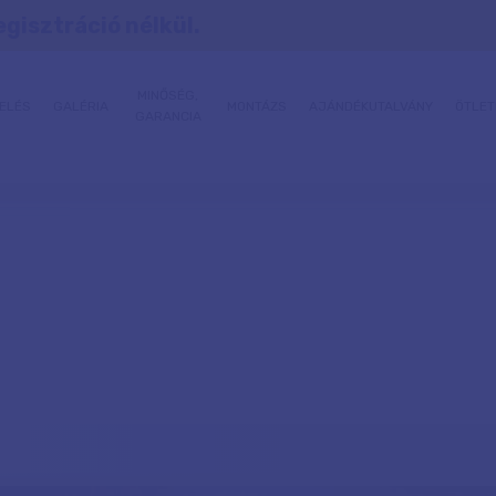
egisztráció nélkül.
MINŐSÉG,
ELÉS
GALÉRIA
MONTÁZS
AJÁNDÉKUTALVÁNY
ÖTLET
GARANCIA