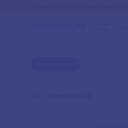
Rendelj 2 perc alatt kockázat és r
VÁSZONKÉP
REND
ÁRAK
FOTÓ KATEGÓRIÁK
Absztrakt 28