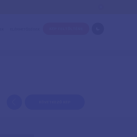
KÉP FELTÖLTÉSE
EK
ELÉRHETŐSÉGEK
KÖVETKEZŐ KÉP