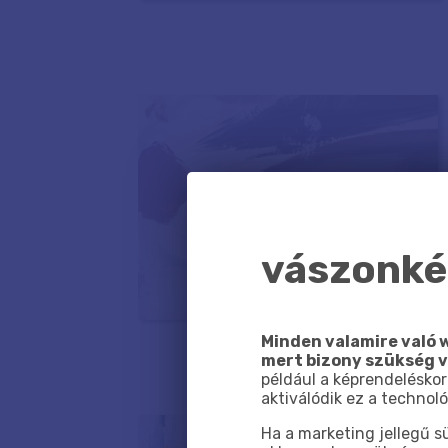
vászonkép
Minden valamire való w
mert bizony szükség 
például a képrendeléskor
aktiválódik ez a technoló
Ha a marketing jellegű 