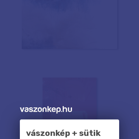
vászonkép + sütik