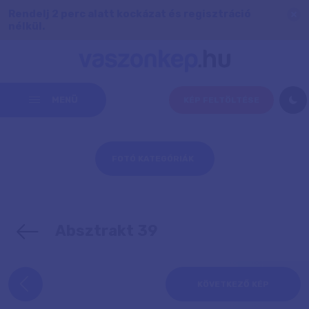
Rendelj 2 perc alatt kockázat és regisztráció
nélkül.
MENÜ
KÉP FELTÖLTÉSE
FOTÓ KATEGÓRIÁK
Absztrakt 39
KÖVETKEZŐ KÉP