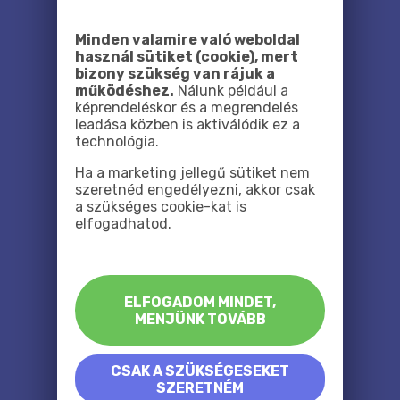
Minden valamire való weboldal
használ sütiket (cookie), mert
bizony szükség van rájuk a
működéshez.
Nálunk például a
képrendeléskor és a megrendelés
leadása közben is aktiválódik ez a
technológia.
Ha a marketing jellegű sütiket nem
szeretnéd engedélyezni, akkor csak
a szükséges cookie-kat is
elfogadhatod.
ELFOGADOM MINDET,
MENJÜNK TOVÁBB
CSAK A SZÜKSÉGESEKET
SZERETNÉM