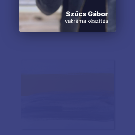
Szűcs Gábor
vakráma készítés