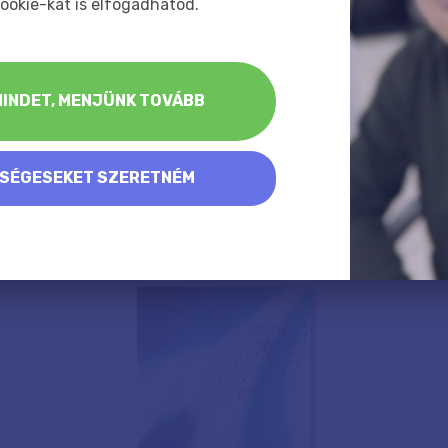
ookie-kat is elfogadhatod.
INDET, MENJÜNK TOVÁBB
KSÉGESEKET SZERETNÉM