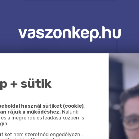
 + sütik
eboldal használ sütiket (cookie),
van rájuk a működéshez.
Nálunk
 és a megrendelés leadása közben is
gia.
sütiket nem szeretnéd engedélyezni,