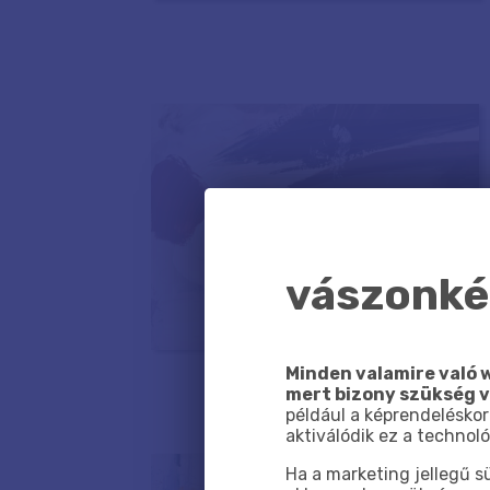
vászonkép
Minden valamire való w
mert bizony szükség 
például a képrendeléskor
aktiválódik ez a technoló
Ha a marketing jellegű 