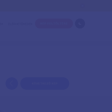
KÉP FELTÖLTÉSE
EK
ELÉRHETŐSÉGEK
KÖVETKEZŐ KÉP