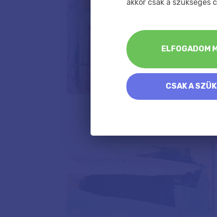
akkor csak a szükséges c
ELFOGADOM M
CSAK A SZÜ