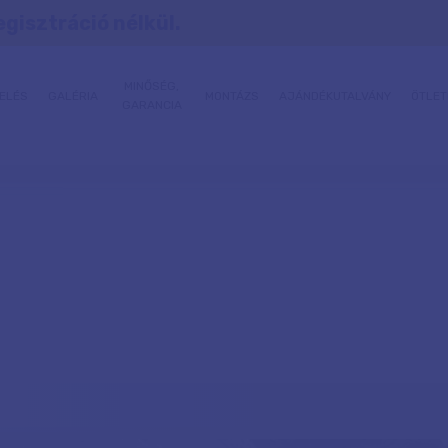
egisztráció nélkül.
MINŐSÉG,
ELÉS
GALÉRIA
MONTÁZS
AJÁNDÉKUTALVÁNY
ÖTLET
GARANCIA