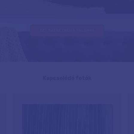
EZT SZERETNÉM A FALAMRA
Kapcsolódó fotók