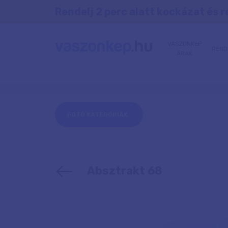
Rendelj 2 perc alatt kockázat és r
VÁSZONKÉP
REND
ÁRAK
FOTÓ KATEGÓRIÁK
Absztrakt 68