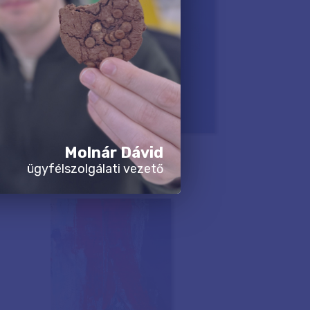
Molnár Dávid
ügyfélszolgálati vezető